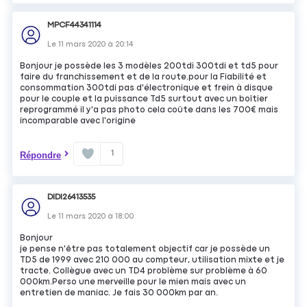
MPCF44341114
Le
11 mars 2020
à
20:14
Bonjour je possède les 3 modèles 200tdi 300tdi et td5 pour
faire du franchissement et de la route.pour la Fiabilité et
consommation 300tdi pas d'électronique et frein à disque
pour le couple et la puissance Td5 surtout avec un boîtier
reprogrammé il y'a pas photo cela coûte dans les 700€ mais
incomparable avec l'origine
1
Répondre
DIDI26413535
Le
11 mars 2020
à
18:00
Bonjour
je pense n'être pas totalement objectif car je possède un
TD5 de 1999 avec 210 000 au compteur, utilisation mixte et je
tracte. Collègue avec un TD4 problème sur problème à 60
000km.Perso une merveille pour le mien mais avec un
entretien de maniac. Je fais 30 000km par an.