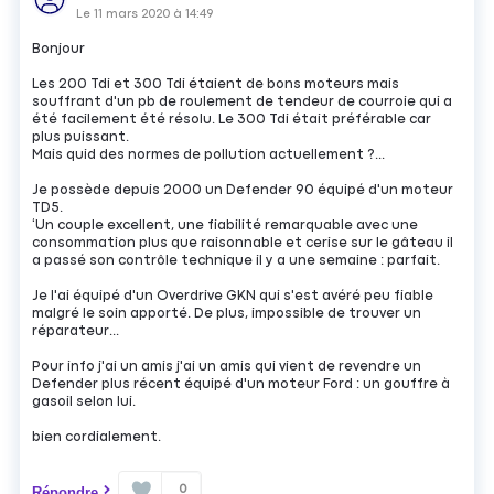
Le
11 mars 2020
à
14:49
Bonjour
Les 200 Tdi et 300 Tdi étaient de bons moteurs mais
souffrant d'un pb de roulement de tendeur de courroie qui a
été facilement été résolu. Le 300 Tdi était préférable car
plus puissant.
Mais quid des normes de pollution actuellement ?...
Je possède depuis 2000 un Defender 90 équipé d'un moteur
TD5.
‘Un couple excellent, une fiabilité remarquable avec une
consommation plus que raisonnable et cerise sur le gâteau il
a passé son contrôle technique il y a une semaine : parfait.
Je l'ai équipé d'un Overdrive GKN qui s'est avéré peu fiable
malgré le soin apporté. De plus, impossible de trouver un
réparateur...
Pour info j'ai un amis j'ai un amis qui vient de revendre un
Defender plus récent équipé d'un moteur Ford : un gouffre à
gasoil selon lui.
bien cordialement.
0
Répondre