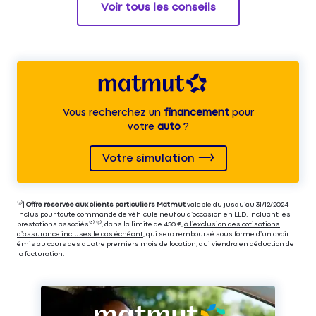
Voir tous les conseils
Vous recherchez un
financement
pour
votre
auto
?
Votre simulation
⁽⁴⁾|
Offre réservée aux clients particuliers Matmut
valable du jusqu’au 31/12/2024
inclus pour toute commande de véhicule neuf ou d’occasion en LLD, incluant les
prestations associés⁽³⁾ ⁽⁵⁾, dans la limite de 450 €,
à l’exclusion des cotisations
d’assurance incluses le cas échéant
, qui sera remboursé sous forme d’un avoir
émis au cours des quatre premiers mois de location, qui viendra en déduction de
la facturation.