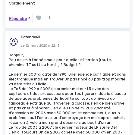
Cordialement
1
Répondre
Defender31
Le
12 mars 2020
à
22:45
Bonjour,
Peu de km à l'année mais pour quelle utilisation (route,
chemins, TT soft ou hard...) ? Budget ?
Le dernier 300Tdi date de 1998, une légende car fiable et sans
électronique mais en trouver un pas rincé ou pas trop modifié
va être très difficile.
Le Td5 de 1999 à 2002 (le premier moteur LR avec des
capteurs et des processeurs pour tout gérer) : décrié à cause
de quelques problèmes de fiabilité surtout au niveau du
faisceau électrique qui traverse la culasse, rien de bien grave
et pas cher à réparer. J'en ai eu un de mi 2002 acheté
d'occasion en 2006 avec 50 000 km et comme neuf, aucun
problème sauf l'émetteur d'embrayage (un mois après achat,
récurrent), volé à mon grand désarrois au bout d'un an.
Le Td5 de 2003 à 2007 : le dernier moteur de LR sur le Def !
J'en ai toujours un de 2003 acheté avec 50 000 km en 2007