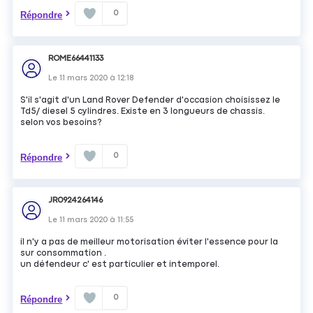
0
Répondre
ROME66441133
Le
11 mars 2020
à
12:18
S'il s'agit d'un Land Rover Defender d'occasion choisissez le
Td5/ diesel 5 cylindres. Existe en 3 longueurs de chassis.
selon vos besoins?
0
Répondre
JR0924264146
Le
11 mars 2020
à
11:55
il n'y a pas de meilleur motorisation éviter l'essence pour la
sur consommation .
un défendeur c' est particulier et intemporel.
0
Répondre