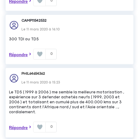
0
Répondre
CAMP11542532
Le
11 mars 2020
à
16:10
300 TDI ou TD5
0
Répondre
PHIL64654362
Le
11 mars 2020
à
15:23
Le TD5 ( 1999 à 2006 ) me semble la meilleure motorisation ,
expérience sur 3 defender achetés neufs ( 1999, 2003 et
2006 ) et totalisant en cumulé plus de 400.000 kms sur 3
continents dont l'Afrique nord / sud et l'Asie orientale ...,
cordialement.
0
Répondre