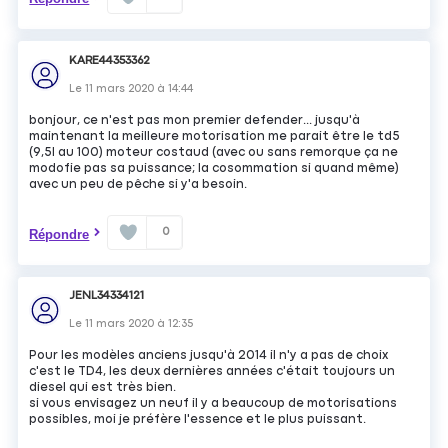
KARE44353362
Le
11 mars 2020
à
14:44
bonjour, ce n'est pas mon premier defender... jusqu'à
maintenant la meilleure motorisation me parait être le td5
(9,5l au 100) moteur costaud (avec ou sans remorque ça ne
modofie pas sa puissance; la cosommation si quand même)
avec un peu de pêche si y'a besoin.
0
Répondre
JENL34334121
Le
11 mars 2020
à
12:35
Pour les modèles anciens jusqu'à 2014 il n'y a pas de choix
c'est le TD4, les deux dernières années c'était toujours un
diesel qui est très bien.
si vous envisagez un neuf il y a beaucoup de motorisations
possibles, moi je préfère l'essence et le plus puissant.