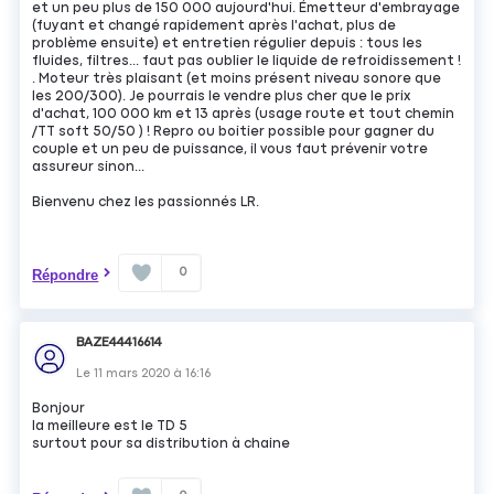
et un peu plus de 150 000 aujourd'hui. Émetteur d'embrayage
(fuyant et changé rapidement après l'achat, plus de
problème ensuite) et entretien régulier depuis : tous les
fluides, filtres... faut pas oublier le liquide de refroidissement !
. Moteur très plaisant (et moins présent niveau sonore que
les 200/300). Je pourrais le vendre plus cher que le prix
d'achat, 100 000 km et 13 après (usage route et tout chemin
/TT soft 50/50 ) ! Repro ou boitier possible pour gagner du
couple et un peu de puissance, il vous faut prévenir votre
assureur sinon...
Bienvenu chez les passionnés LR.
0
Répondre
BAZE44416614
Le
11 mars 2020
à
16:16
Bonjour
la meilleure est le TD 5
surtout pour sa distribution à chaine