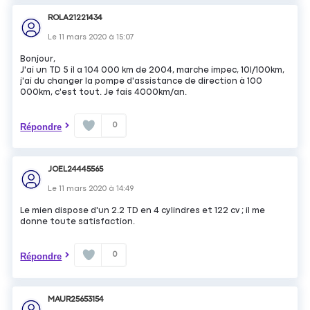
ROLA21221434
Le
11 mars 2020
à
15:07
Bonjour,
J'ai un TD 5 il a 104 000 km de 2004, marche impec, 10l/100km,
j'ai du changer la pompe d'assistance de direction à 100
000km, c'est tout. Je fais 4000km/an.
0
Répondre
JOEL24445565
Le
11 mars 2020
à
14:49
Le mien dispose d'un 2.2 TD en 4 cylindres et 122 cv ; il me
donne toute satisfaction.
0
Répondre
MAUR25653154