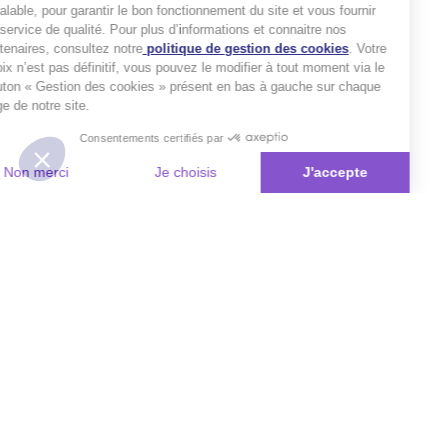
préalable, pour garantir le bon fonctionnement du site et vous fournir
un service de qualité. Pour plus d’informations et connaitre nos
partenaires, consultez notre
politique de gestion des cookies
. Votre
choix n’est pas définitif, vous pouvez le modifier à tout moment via le
bouton « Gestion des cookies » présent en bas à gauche sur chaque
page de notre site.
Consentements certifiés par
Non merci
Je choisis
J'accepte
Plateforme de Gestion du Consentement : Personnalisez vos Options
Axeptio consent
Notre plateforme vous permet d'adapter et de gérer vos paramètres de 
Les conseils Matmut
Besoin d'une estimation ?