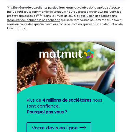
⁽⁴⁾|
Offre réservée aux clients particuliers Matmut
valable du jusqu’au 31/12/2024
inclus pour toute commande de véhicule neuf ou d’occasion en LLD, incluant les
prestations associés⁽³⁾ ⁽⁵⁾, dans la limite de 450 €,
à l’exclusion des cotisations
d’assurance incluses le cas échéant
, qui sera remboursé sous forme d’un avoir
émis au cours des quatre premiers mois de location, qui viendra en déduction de
la facturation.
Plus de
4 millions de sociétaires
nous
font confiance.
Pourquoi pas vous ?
Votre devis en ligne