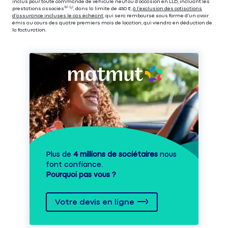
inclus pour toute commande de véhicule neuf ou d’occasion en LLD, incluant les
prestations associés⁽³⁾ ⁽⁵⁾, dans la limite de 450 €,
à l’exclusion des cotisations
d’assurance incluses le cas échéant
, qui sera remboursé sous forme d’un avoir
émis au cours des quatre premiers mois de location, qui viendra en déduction de
la facturation.
Plus de
4 millions de sociétaires
nous
font confiance.
Pourquoi pas vous ?
Votre devis en ligne