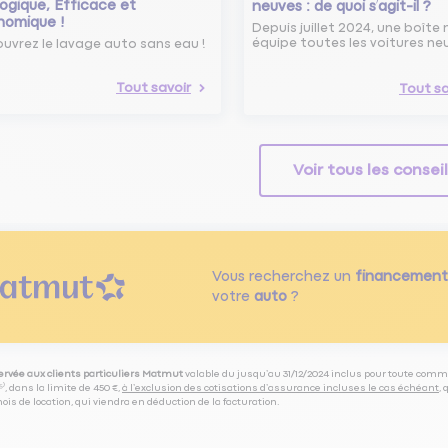
ogique, Efficace et
neuves : de quoi s’agit-il ?
nomique !
Depuis juillet 2024, une boîte 
équipe toutes les voitures ne
uvrez le lavage auto sans eau !
Tout savoir
Tout sa
Voir tous les consei
Vous recherchez un
financement
votre
auto
?
servée aux clients particuliers Matmut
valable du jusqu’au 31/12/2024 inclus pour toute comm
⁽⁵⁾, dans la limite de 450 €,
à l’exclusion des cotisations d’assurance incluses le cas échéant
,
is de location, qui viendra en déduction de la facturation.