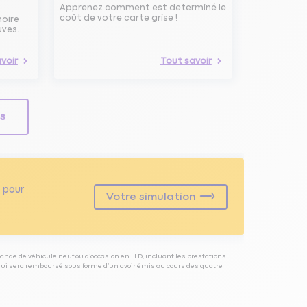
Apprenez comment est determiné le
coût de votre carte grise !
noire
uves.
voir
Tout savoir
ls
pour
Votre simulation
ande de véhicule neuf ou d’occasion en LLD, incluant les prestations
 qui sera remboursé sous forme d’un avoir émis au cours des quatre