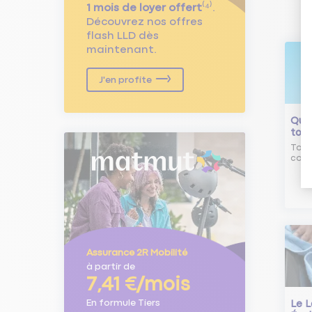
1 mois de loyer offert
⁽⁴⁾.
Découvrez nos offres
flash LLD dès
maintenant.
J'en profite
Qu'e
tour
Tout
comm
Assurance 2R Mobilité
à partir de
7,41 €/mois
En formule Tiers
Le L