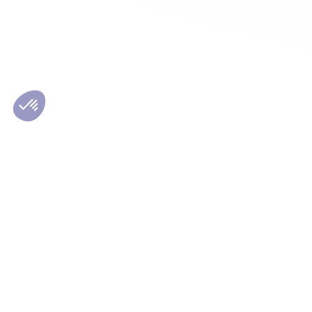
Les conseils Matmut
Le Grou
Conseils Auto
Qui sommes-n