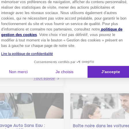
mémoriser vos préférences de navigation, afficher du contenu personnalisé,
réaliser des statistiques de visite, mener des actions publicitaires et
interagir avec les réseaux sociaux. Nous utilisons également d’autres
cookies, qui ne nécessitent pas votre accord préalable, pour garantir le bon
fonctionnement du site et vous fournir un service de qualité. Pour plus
Axeptio consent
d’informations et connaitre nos partenaires, consultez notre
politique de
gestion des cookies
. Votre choix n’est pas définitif, vous pouvez le
Comment bien choisir son
modifier à tout moment via le bouton « Gestion des cookies » présent en
assurance auto ?
bas à gauche sur chaque page de notre site.
Conseils pour choisir la meille
st-ce que le nouveau radar
assurance auto selon vos bes
Lire la politique de confidentialité
elle ?
 savoir sur le radar tourelle et
Consentements certifiés par
ent éviter les infractions.
Tout sa
Non merci
Je choisis
J'accepte
Tout savoir
avage Auto Sans Eau :
Boîte noire dans les voiture