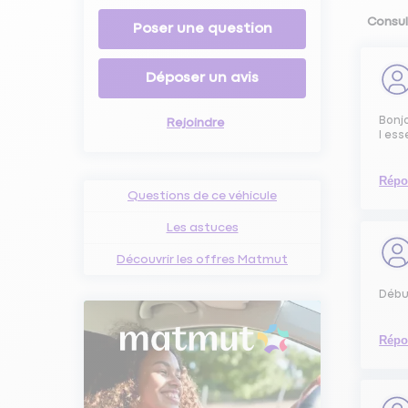
Consul
Poser une question
Déposer un avis
Bonjo
Rejoindre
l ess
Répo
Questions de ce véhicule
Les astuces
Découvrir les offres Matmut
Débu
Répo