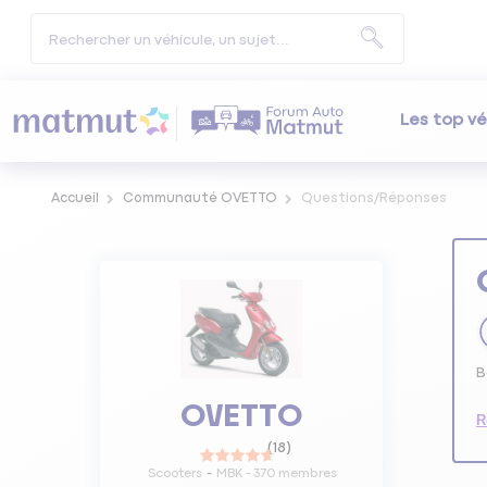
Les top vé
Accueil
Communauté OVETTO
Questions/Réponses
B
OVETTO
R
(
18
)
Scooters
MBK
-
370
membres