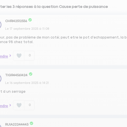
ter les 3 réponses à la question Cause perte de puissance
CHRI42512556
Le
17 septembre 2025
à
11:08
ur, pas de problème de mon coté; peut etre le pot d'echappement, la bo
ence 98 chez total.
0
ndre
TIGR44561424
Le
16 septembre 2025
à
14:21
t d un serrage
0
ndre
RUIA22244443