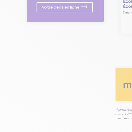
Écol
Éco
Votre devis en ligne
Déco
⁽⁴⁾|
Offre ré
associés⁽³⁾ 
premiers mo