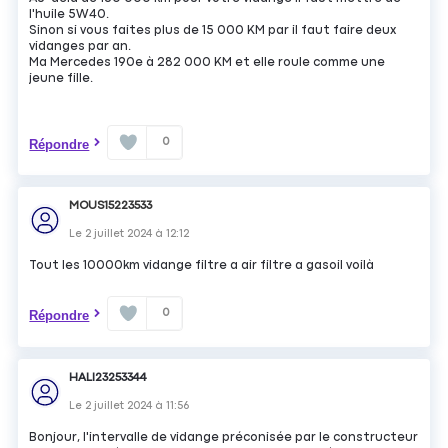
l'huile 5W40.
Sinon si vous faites plus de 15 000 KM par il faut faire deux
vidanges par an.
Ma Mercedes 190e à 282 000 KM et elle roule comme une
jeune fille.
0
Répondre
MOUS15223533
Le
2 juillet 2024
à
12:12
Tout les 10000km vidange filtre a air filtre a gasoil voilà
0
Répondre
HALI23253344
Le
2 juillet 2024
à
11:56
Bonjour, l'intervalle de vidange préconisée par le constructeur