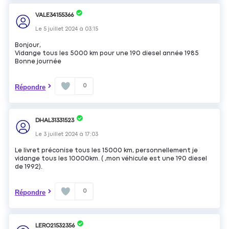
VALE34155366
Le
5 juillet 2024
à
03:15
Bonjour,
Vidange tous les 5000 km pour une 190 diesel année 1985
Bonne journée
0
Répondre
DHAL31331523
Le
3 juillet 2024
à
17:03
Le livret préconise tous les 15000 km, personnellement je
vidange tous les 10000km. ( ,mon véhicule est une 190 diesel
de 1992).
0
Répondre
LERO21532356