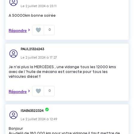
Le
2 juillet 2024
à
23:11
A 50000km bonne soirée
0
Répondre
PAUL21326243
Le
2 juillet 2024
à
17:27
Je n'ai plus la MERCÉDES , une vidange tous les 12000 kms
avec de l 'huile de mécano est correcte pour tous les
véhicules diésel !!
0
Répondre
ISAB63522324
Le
2 juillet 2024
à
12:49
Bonjour
Au-delà de 180 000 km pour votre vidange il faut mettre de