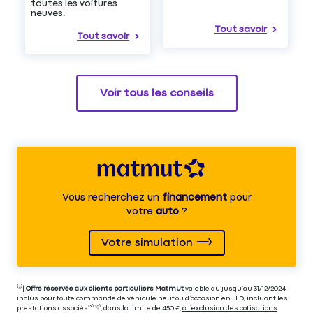
toutes les voitures
neuves.
Tout savoir
Tout savoir
Voir tous les conseils
Vous recherchez un
financement
pour
votre
auto
?
Votre simulation
⁽⁴⁾|
Offre réservée aux clients particuliers Matmut
valable du jusqu’au 31/12/2024
inclus pour toute commande de véhicule neuf ou d’occasion en LLD, incluant les
prestations associés⁽³⁾ ⁽⁵⁾, dans la limite de 450 €,
à l’exclusion des cotisations