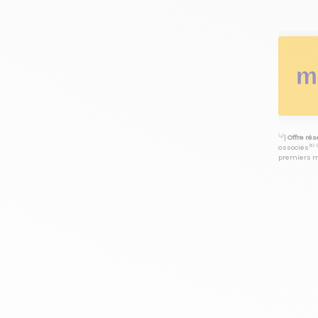
⁽⁴⁾|
Offre ré
associés⁽³⁾ 
premiers mo