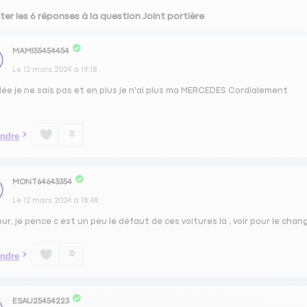
ter les 6 réponses à la question Joint portière
MAMI55454454
Le
12 mars 2024
à
19:18
lée je ne sais pas et en plus je n'ai plus ma MERCEDES Cordialement
0
ndre
MONT64643354
Le
12 mars 2024
à
18:48
ur, je pence c est un peu le défaut de ces voitures là , voir pour le chan
0
ndre
ESAU25454223