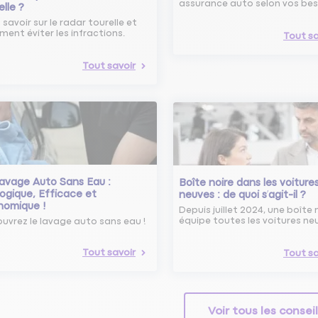
assurance auto selon vos bes
elle ?
 savoir sur le radar tourelle et
ent éviter les infractions.
Tout sa
Tout savoir
avage Auto Sans Eau :
Boîte noire dans les voiture
ogique, Efficace et
neuves : de quoi s’agit-il ?
nomique !
Depuis juillet 2024, une boîte 
équipe toutes les voitures ne
uvrez le lavage auto sans eau !
Tout savoir
Tout sa
Voir tous les consei