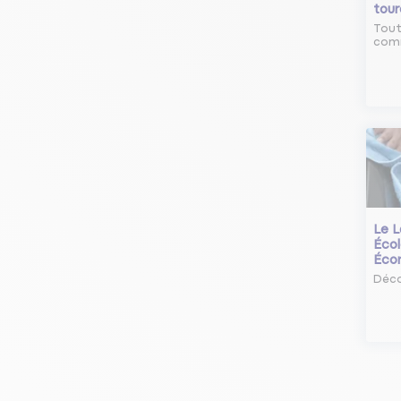
tour
Tout
comm
Le L
Écol
Éco
Déco