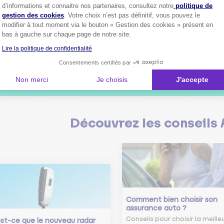
Axeptio consent
d’informations et connaitre nos partenaires, consultez notre
politique de
1
gestion des cookies
. Votre choix n’est pas définitif, vous pouvez le
modifier à tout moment via le bouton « Gestion des cookies » présent en
bas à gauche sur chaque page de notre site.
Lire la politique de confidentialité
Plus de
4 millions de sociétaire
confiance.
Consentements certifiés par
Pourquoi pas vous ?
Non merci
Je choisis
J'accepte
Découvrez les
conseils
Comment bien choisir son
assurance auto ?
Conseils pour choisir la meille
st-ce que le nouveau radar