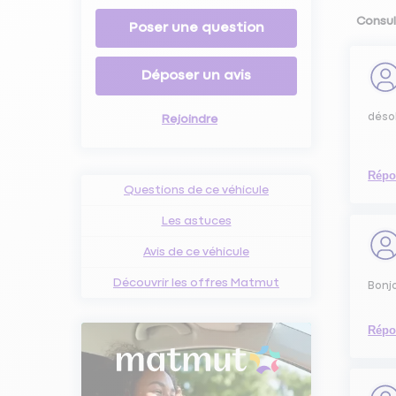
Consul
Poser une question
Déposer un avis
déso
Rejoindre
Répo
Questions de ce véhicule
Les astuces
Avis de ce véhicule
Découvrir les offres Matmut
Bonjo
Répo