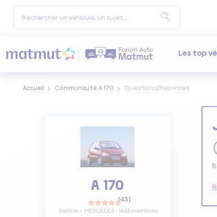
Les top vé
Accueil
Communauté A 170
Questions/Réponses
B
A 170
R
(
43
)
Berline
MERCEDES
-
1433
membres