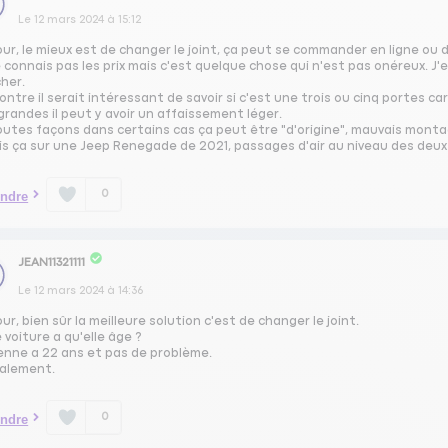
Le
12 mars 2024
à
15:12
our, le mieux est de changer le joint, ça peut se commander en ligne ou
 connais pas les prix mais c'est quelque chose qui n'est pas onéreux. J'
her.
ontre il serait intéressant de savoir si c'est une trois ou cinq portes c
grandes il peut y avoir un affaissement léger.
outes façons dans certains cas ça peut être "d'origine", mauvais monta
is ça sur une Jeep Renegade de 2021, passages d'air au niveau des deux 
0
ndre
JEAN11321111
Le
12 mars 2024
à
14:36
ur, bien sûr la meilleure solution c'est de changer le joint.
 voiture a qu'elle âge ?
ienne a 22 ans et pas de problème.
ialement.
0
ndre