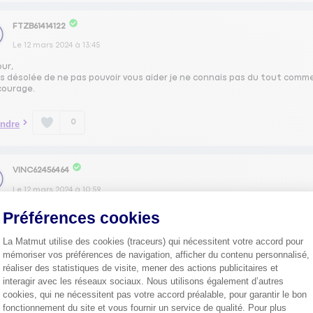
FTZB61414122
Le
12 mars 2024
à
13:45
our,
uis désolée de ne pas pouvoir vous aider je ne connais pas du tout comm
courage.
0
ndre
VINC62456464
Le
12 mars 2024
à
10:59
our,
Préférences cookies
ger le joint peut-être,
ialement.
La Matmut utilise des cookies (traceurs) qui nécessitent votre accord pour
mémoriser vos préférences de navigation, afficher du contenu personnalisé,
0
réaliser des statistiques de visite, mener des actions publicitaires et
ndre
interagir avec les réseaux sociaux. Nous utilisons également d’autres
cookies, qui ne nécessitent pas votre accord préalable, pour garantir le bon
fonctionnement du site et vous fournir un service de qualité. Pour plus