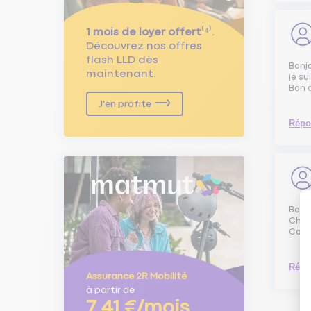
1 mois de loyer offert
⁽⁴⁾.
Découvrez nos offres
flash LLD dès
Bonj
maintenant.
je s
Bon 
J'en profite
Répo
Bonj
Chan
Cord
Répo
Assurance 2R Mobilité
à partir de
7,41 €/mois