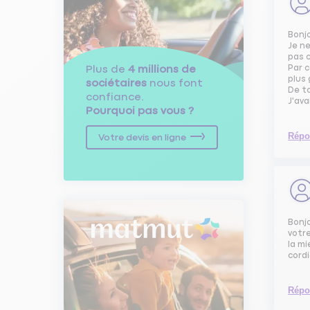
Bonj
Je ne
pas c
Plus de
4 millions de
Par c
plus 
sociétaires
nous font
De t
confiance.
J'ava
Pourquoi pas vous ?
Répo
Votre devis en ligne
Bonjo
votre
la m
cord
Répo