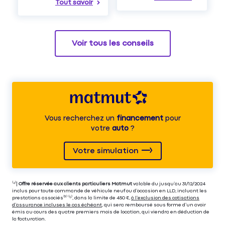
Tout savoir
Voir tous les conseils
Vous recherchez un
financement
pour
votre
auto
?
Votre simulation
⁽⁴⁾|
Offre réservée aux clients particuliers Matmut
valable du jusqu’au 31/12/2024
inclus pour toute commande de véhicule neuf ou d’occasion en LLD, incluant les
prestations associés⁽³⁾ ⁽⁵⁾, dans la limite de 450 €,
à l’exclusion des cotisations
d’assurance incluses le cas échéant
, qui sera remboursé sous forme d’un avoir
émis au cours des quatre premiers mois de location, qui viendra en déduction de
la facturation.