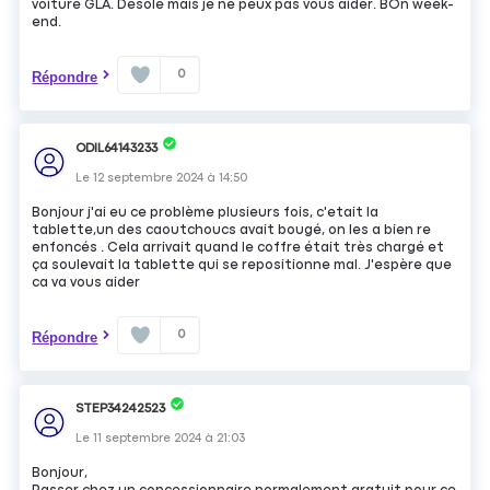
voiture GLA. Désolé mais je ne peux pas vous aider. BOn week-
end.
0
Répondre
ODIL64143233
Le
12 septembre 2024
à
14:50
Bonjour j'ai eu ce problème plusieurs fois, c'etait la
tablette,un des caoutchoucs avait bougé, on les a bien re
enfoncés . Cela arrivait quand le coffre était très chargé et
ça soulevait la tablette qui se repositionne mal. J'espère que
ca va vous aider
0
Répondre
STEP34242523
Le
11 septembre 2024
à
21:03
Bonjour,