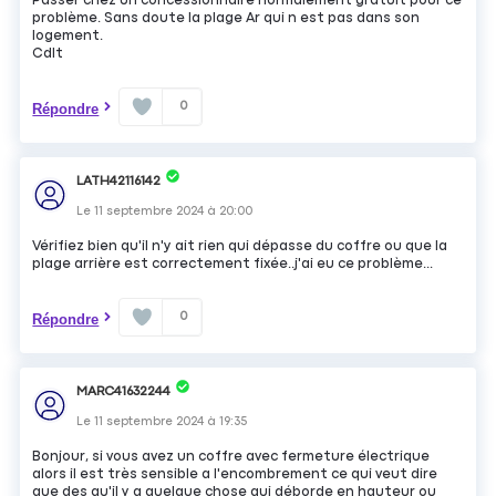
Passer chez un concessionnaire normalement gratuit pour ce
problème. Sans doute la plage Ar qui n est pas dans son
logement.
Cdlt
0
Répondre
LATH42116142
Le
11 septembre 2024
à
20:00
Vérifiez bien qu'il n'y ait rien qui dépasse du coffre ou que la
plage arrière est correctement fixée..j'ai eu ce problème...
0
Répondre
MARC41632244
Le
11 septembre 2024
à
19:35
Bonjour, si vous avez un coffre avec fermeture électrique
alors il est très sensible a l'encombrement ce qui veut dire
que des qu'il y a quelque chose qui déborde en hauteur ou