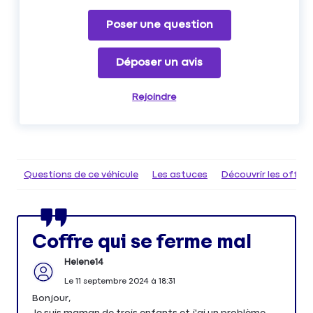
Poser une question
Déposer un avis
Rejoindre
Questions de ce véhicule
Les astuces
Découvrir les offr
Coffre qui se ferme mal
Helene14
Le
11 septembre 2024
à
18:31
Bonjour,
Je suis maman de trois enfants et j'ai un problème