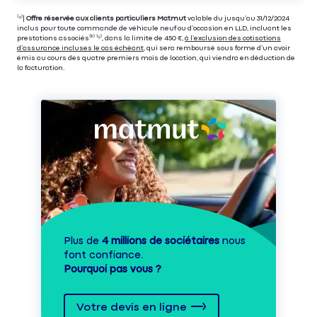
⁽⁴⁾|
Offre réservée aux clients particuliers Matmut
valable du jusqu’au 31/12/2024
inclus pour toute commande de véhicule neuf ou d’occasion en LLD, incluant les
prestations associés⁽³⁾ ⁽⁵⁾, dans la limite de 450 €,
à l’exclusion des cotisations
d’assurance incluses le cas échéant
, qui sera remboursé sous forme d’un avoir
émis au cours des quatre premiers mois de location, qui viendra en déduction de
la facturation.
Plus de
4 millions de sociétaires
nous
font confiance.
Pourquoi pas vous ?
Votre devis en ligne