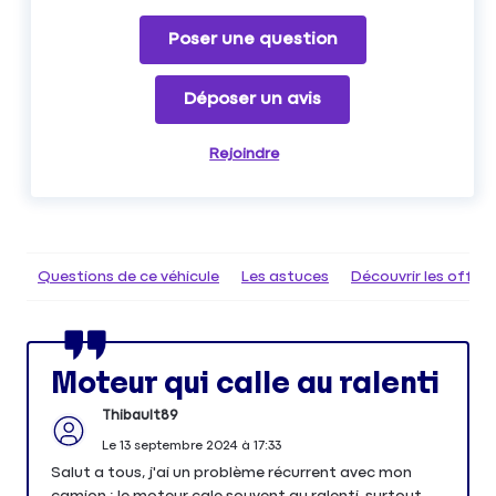
Poser une question
Déposer un avis
Rejoindre
Questions de ce véhicule
Les astuces
Découvrir les offr
Moteur qui calle au ralenti
Thibault89
Le
13 septembre 2024
à
17:33
Salut a tous, j'ai un problème récurrent avec mon
camion : le moteur cale souvent au ralenti, surtout