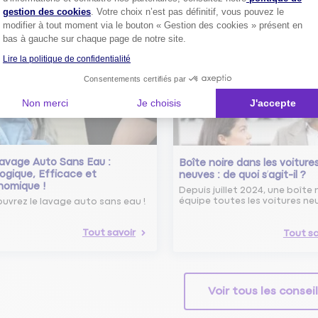
 savoir sur le radar tourelle et
gestion des cookies
. Votre choix n’est pas définitif, vous pouvez le
ent éviter les infractions.
Tout sa
modifier à tout moment via le bouton « Gestion des cookies » présent en
bas à gauche sur chaque page de notre site.
Tout savoir
Lire la politique de confidentialité
Consentements certifiés par
Non merci
Je choisis
J'accepte
avage Auto Sans Eau :
Boîte noire dans les voiture
ogique, Efficace et
neuves : de quoi s’agit-il ?
nomique !
Depuis juillet 2024, une boîte 
équipe toutes les voitures ne
uvrez le lavage auto sans eau !
Tout savoir
Tout sa
Voir tous les consei