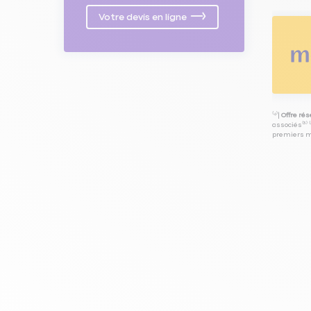
Votre devis en ligne
⁽⁴⁾|
Offre ré
associés⁽³⁾ 
premiers mo