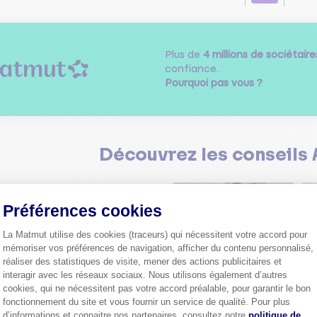
Plus de
4 millions de sociétaire
confiance.
Pourquoi pas vous ?
Découvrez les
conseils
Préférences cookies
La Matmut utilise des cookies (traceurs) qui nécessitent votre accord pour
mémoriser vos préférences de navigation, afficher du contenu personnalisé,
réaliser des statistiques de visite, mener des actions publicitaires et
Comment bien choisir son
interagir avec les réseaux sociaux. Nous utilisons également d’autres
assurance auto ?
cookies, qui ne nécessitent pas votre accord préalable, pour garantir le bon
Conseils pour choisir la meille
st-ce que le nouveau radar
fonctionnement du site et vous fournir un service de qualité. Pour plus
assurance auto selon vos bes
elle ?
Axeptio consent
d’informations et connaitre nos partenaires, consultez notre
politique de