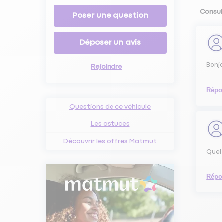
Consul
Poser une question
Déposer un avis
Bonjo
Rejoindre
Répo
Questions de ce véhicule
Les astuces
Découvrir les offres Matmut
Quel
Répo