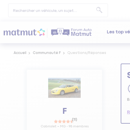
Les top vé
Accueil
Communauté F
Questions/Réponses
B
F
R
(
11
)
Cabriolet
MG
-
98
membres