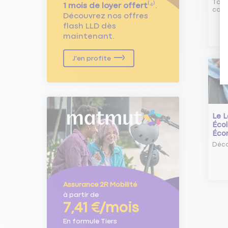
Tout
1 mois de loyer offert
⁽⁴⁾.
comm
Découvrez nos offres
flash LLD dès
maintenant.
J'en profite
Le L
Écol
Éco
Déco
Assurance 2R Mobilité
à partir de
7,41 €/mois
En formule Tiers