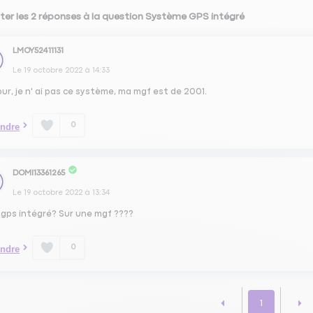
ter les 2 réponses à la question Système GPS intégré
LMOY52411131
Le
19 octobre 2022
à
14:33
ur, je n' ai pas ce système, ma mgf est de 2001.
0
ndre
DOMI13361265
Le
19 octobre 2022
à
13:34
 gps intégré? Sur une mgf ????
0
ndre
1