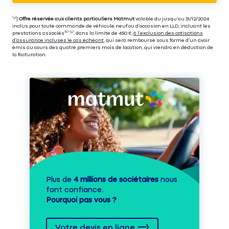
⁽⁴⁾|
Offre réservée aux clients particuliers Matmut
valable du jusqu’au 31/12/2024
inclus pour toute commande de véhicule neuf ou d’occasion en LLD, incluant les
prestations associés⁽³⁾ ⁽⁵⁾, dans la limite de 450 €,
à l’exclusion des cotisations
d’assurance incluses le cas échéant
, qui sera remboursé sous forme d’un avoir
émis au cours des quatre premiers mois de location, qui viendra en déduction de
la facturation.
Plus de
4 millions de sociétaires
nous
font confiance.
Pourquoi pas vous ?
Votre devis en ligne