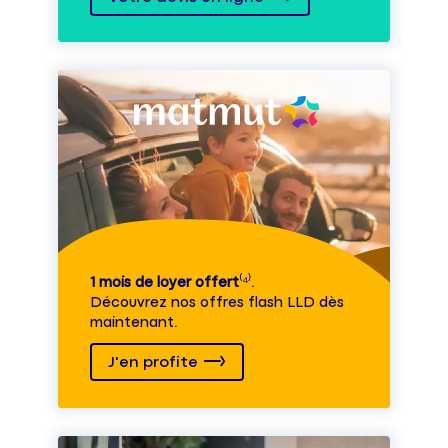
1 mois de loyer offert
⁽⁴⁾.
Découvrez nos offres flash LLD dès
maintenant.
J'en profite