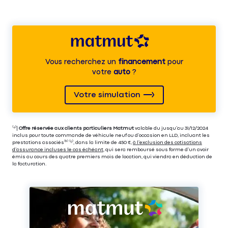
Vous recherchez un
financement
pour
votre
auto
?
Votre simulation
⁽⁴⁾|
Offre réservée aux clients particuliers Matmut
valable du jusqu’au 31/12/2024
inclus pour toute commande de véhicule neuf ou d’occasion en LLD, incluant les
prestations associés⁽³⁾ ⁽⁵⁾, dans la limite de 450 €,
à l’exclusion des cotisations
d’assurance incluses le cas échéant
, qui sera remboursé sous forme d’un avoir
émis au cours des quatre premiers mois de location, qui viendra en déduction de
la facturation.