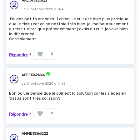
AALO46225122
Le
21 octobre 2020
à
14:41
J'ai des petits enfants.. 1 chien...le cuir est bien plus pratique
que le tissu car ça se nettoie très bien..jai malheureusement
du tissu..alors que précédemment j avais du cuir..je vous bien
la différence
Cordialement
0
Répondre
APFF13621666
Le
21 octobre 2020
à
14:33
Bonjour, je pense que le cuir est la solution car les sièges en
tissus sont très salissant
0
Répondre
AHME35363222