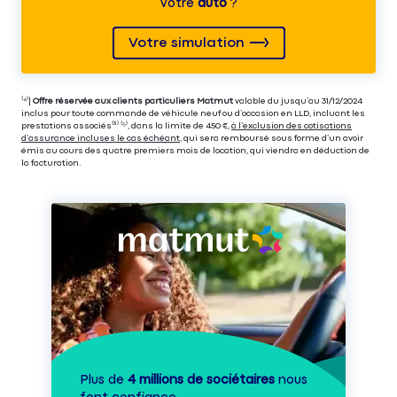
votre
auto
?
Votre simulation
⁽⁴⁾|
Offre réservée aux clients particuliers Matmut
valable du jusqu’au 31/12/2024
inclus pour toute commande de véhicule neuf ou d’occasion en LLD, incluant les
prestations associés⁽³⁾ ⁽⁵⁾, dans la limite de 450 €,
à l’exclusion des cotisations
d’assurance incluses le cas échéant
, qui sera remboursé sous forme d’un avoir
émis au cours des quatre premiers mois de location, qui viendra en déduction de
la facturation.
Plus de
4 millions de sociétaires
nous