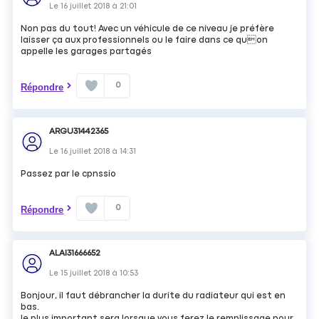
Le
16 juillet 2018
à
21:01
Non pas du tout! Avec un véhicule de ce niveau je préfère
laisser ça aux professionnels ou le faire dans ce quon
appelle les garages partagés
0
Répondre
ARGU31442365
Le
16 juillet 2018
à
14:31
Passez par le cpnssio
0
Répondre
ALAI31666652
Le
15 juillet 2018
à
10:53
Bonjour, il faut débrancher la durite du radiateur qui est en
bas.
le plus important sera lorsque vous ferez le remplissage pour