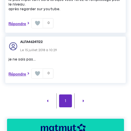
le niveau.
après regarder sur youtube.
0
Répondre
ALFA46241122
Le
15 juillet 2018
à
10:29
je ne sais pas...
0
Répondre
1