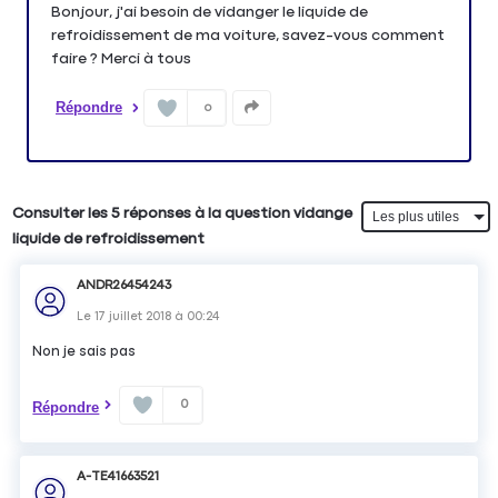
Bonjour, j'ai besoin de vidanger le liquide de
refroidissement de ma voiture, savez-vous comment
faire ? Merci à tous
Répondre
0
Consulter les 5 réponses à la question vidange
liquide de refroidissement
ANDR26454243
Le
17 juillet 2018
à
00:24
Non je sais pas
0
Répondre
A-TE41663521