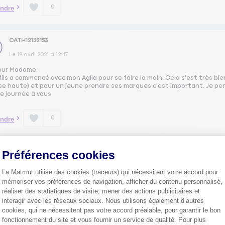
0
ndre
CATH12132153
Le
19 avril 2021
à
12:47
our Madame,
ils a commencé avec mon Agila pour se faire la main. Cela s'est très bien
ise haute) et pour un jeune prendre ses marques c'est important. Je p
e journée à vous
0
ndre
Préférences cookies
JOEL44445235
Le
19 avril 2021
à
12:41
La Matmut utilise des cookies (traceurs) qui nécessitent votre accord pour
mémoriser vos préférences de navigation, afficher du contenu personnalisé,
ur ,
réaliser des statistiques de visite, mener des actions publicitaires et
pratique a garer et très fiable de préférence choisir la 12
interagir avec les réseaux sociaux. Nous utilisons également d’autres
cookies, qui ne nécessitent pas votre accord préalable, pour garantir le bon
ialement
fonctionnement du site et vous fournir un service de qualité. Pour plus