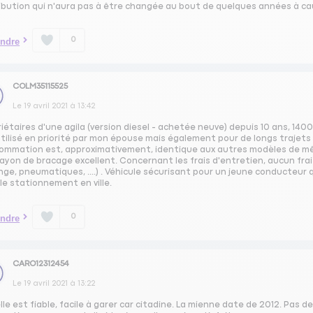
ribution qui n'aura pas à être changée au bout de quelques années à ca
0
ndre
COLM35115525
Le
19 avril 2021
à
13:42
iétaires d'une agila (version diesel - achetée neuve) depuis 10 ans, 1
tilisé en priorité par mon épouse mais également pour de longs trajets 
ommation est, approximativement, identique aux autres modèles de m
ayon de bracage excellent. Concernant les frais d'entretien, aucun frais 
nge, pneumatiques, ....) . Véhicule sécurisant pour un jeune conducteur
le stationnement en ville.
0
ndre
CARO12312454
Le
19 avril 2021
à
13:22
lle est fiable, facile à garer car citadine. La mienne date de 2012. Pas d