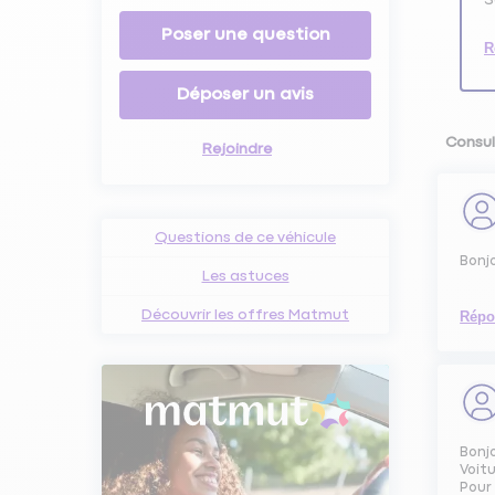
Poser une question
R
Déposer un avis
Consul
Rejoindre
Questions de ce véhicule
Bonj
Les astuces
Découvrir les offres Matmut
Répo
Bonj
Voitu
Pour 