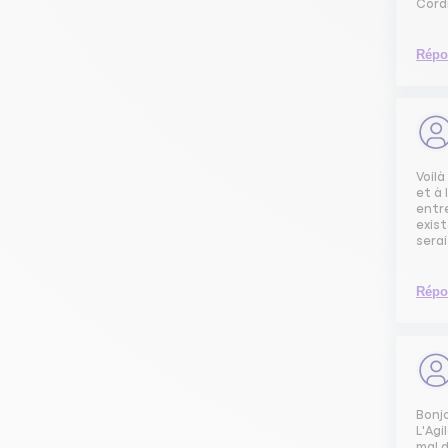
Cord
Répo
Voil
et à
entr
exist
serai
Répo
Bonj
L'Agi
mal 