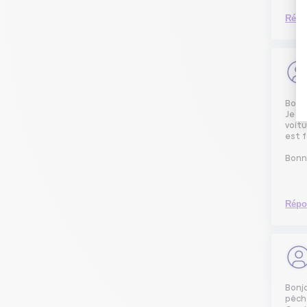
Répo
Bonj
Je tr
voitu
est f
Bonn
Répo
Bonjo
pêche