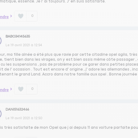
atique, essence. Je l' ai toujours. J' en suis satisfaite.
0
ndre
BABO34145635
Le
19 avril 2021
à
12:54
ur, ma fille aînée a été plus que ravie par cette citadine opel agila, très
, tient bien dans les virages, on y est bien assis même côte passager 
cu les suspensions , pas de problème pour ce garer dans petites places. 
it de l' occasion . Tout est encore d' origine , j' adore les allemandes , i
enant le grand Land. Accro dans notre famille aux opel . Bonne journée 
0
ndre
DANI51632466
Le
19 avril 2021
à
12:50
is très satisfaite de mon Opel que j ai depuis 11 ans voiture parfaite po