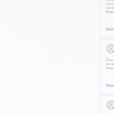
sont
Cord
Rola
Répo
Pour 
Je re
Maint
Répo