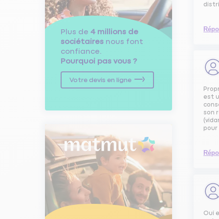
dist
Répo
Plus de
4 millions de
sociétaires
nous font
confiance.
Pourquoi pas vous ?
Votre devis en ligne
Propr
est u
cons
son r
(vida
pour 
Répo
Oui e