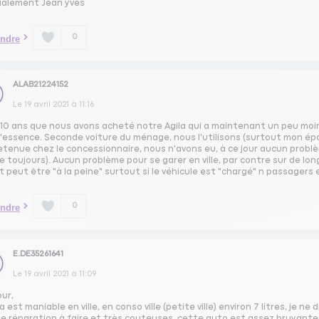
ialement Jean yves
0
ndre
ALAB21224152
Le
19 avril 2021
à
11:16
à 10 ans que nous avons acheté notre Agila qui a maintenant un peu moin
 l'essence. Seconde voiture du ménage, nous l'utilisons (surtout mon ép
etenue chez le concessionnaire, nous n'avons eu, à ce jour aucun problè
e toujours). Aucun problème pour se garer en ville, par contre sur de lo
t peut être "à la peine" surtout si le véhicule est "chargé" n passagers
0
ndre
E.DE35261641
Le
19 avril 2021
à
11:09
our,
la est maniable en ville, en conso ville (petite ville) environ 7 litres, je n
de réparation à faire et très couteuses. cette auto est assez bruyante