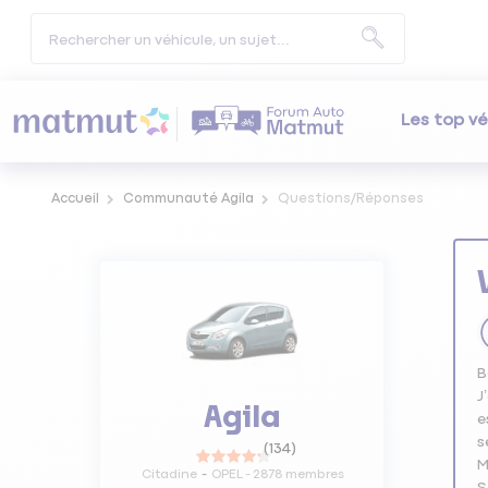
Les top vé
Accueil
Communauté Agila
Questions/Réponses
B
J
Agila
e
s
(
134
)
M
Citadine
OPEL
-
2878
membres
S