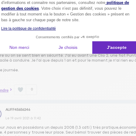
Axeptio consent
d’informations et connaitre nos partenaires, consultez notre
politique de
0
ndre
gestion des cookies
. Votre choix n’est pas définitif, vous pouvez le
modifier à tout moment via le bouton « Gestion des cookies » présent en
bas à gauche sur chaque page de notre site.
GREC41453646
Lire la politique de confidentialité
Le
19 avril 2021
à
12:10
Consentements certifiés par
our,
Non merci
Je choisis
J'accepte
ouve cette voiture parfaite pour la ville moi même je travaille à Lyon et 
re ou on se sent bien en sécurité. J'ai eu avant une Clio 2, une fiat Pun
acile à conduire. Je l'ai que depuis 1 an et pour le moment je n'ai rien eu à
e journée.
0
ndre
AUFF45656246
Le
19 avril 2021
à
11:42
ur ,nous en possédons un depuis 2008 (1.3 cdti ) très pratique,économiq
. 4 personnes y trouve leur place. Seul bémol trouver des pièces de rec