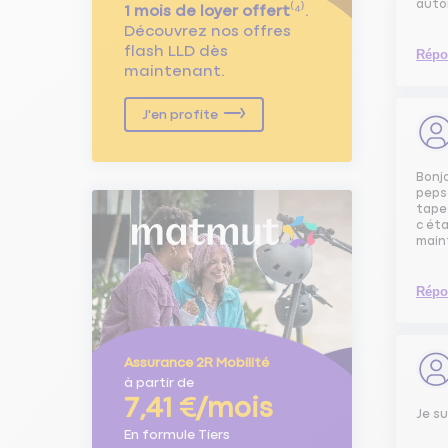
autom
1 mois de loyer offert
⁽⁴⁾.
Découvrez nos offres
flash LLD dès
Répo
maintenant.
J'en profite
Bonjo
pepse
tape 
c éta
maint
Répo
Assurance 2R Mobilité
à partir de
7,41 €/mois
Je su
En formule Tiers