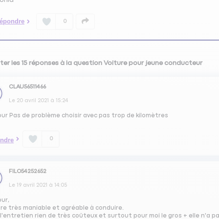
épondre
0
ter les 15 réponses à la question Voiture pour jeune conducteur
CLAU56511466
Le
20 avril 2021
à
15:24
our Pas de problème choisir avec pas trop de kilomètres
0
ndre
FILO54252652
Le
19 avril 2021
à
14:05
our,
re très maniable et agréable à conduire.
l'entretien rien de très coûteux et surtout pour moi le gros + elle n'a 