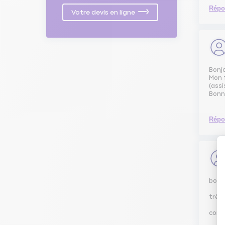
Répo
Votre devis en ligne
Bonj
Mon f
(ass
Bonn
Répo
bonjo
très 
cord