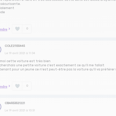
 sécurisante.
ialement
nde
0
ndre
COLE21155445
Le
19 avril 2021
à
11:04
moi cette voiture est très bien
cherchais une petite voiture c'est exactement ce qu'il me fallait
enant pour un jeune ce n'est peut-être pas la voiture qu'il va préférer (
0
ndre
CBAR33521221
Le
19 avril 2021
à
10:51