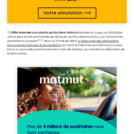
Votre simulation
⁽⁴⁾|
Offre réservée aux clients particuliers Matmut
valable du jusqu’au 31/12/2024
inclus pour toute commande de véhicule neuf ou d’occasion en LLD, incluant les
prestations associés⁽³⁾ ⁽⁵⁾, dans la limite de 450 €,
à l’exclusion des cotisations
d’assurance incluses le cas échéant
, qui sera remboursé sous forme d’un avoir
émis au cours des quatre premiers mois de location, qui viendra en déduction de
la facturation.
Plus de
4 millions de sociétaires
nous
font confiance.