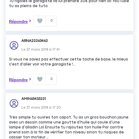
Tu rigoles le garagiste va lui prendre 30€ pour rien lol YouTube
tu as pleins de tuto
0
Répondre
ARNA22263462
Le
27 mars 2018
à
17:41
Si vous ne savez pas effectuer cette tache de base, le mieux
c'est d'aller voir votre garagiste !...
0
Répondre
AMIN65433221
Le
27 mars 2018
à
17:20
Très simple tu ouvres ton capot. Tu as un gros bouchon jaune
avec un dessin comme une goutte d’huile qui coule d’une
lampe d’alladin Lol Ensuite tu rajoutes ton huile Par contre
prend soin à la fin de vérifier ton niveau sinon tu risques de
casser ton moteur...