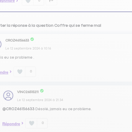
épondre
0
ter la réponse à la question Coffre qui se ferme mal
CROZ46156633
Le
12 septembre 2024
à
10:16
is eu se probleme .
0
ndre
VINC26515211
Le
12 septembre 2024
à
21:34
@CROZ46156633
Désolé, jamais eu ce problème.
0
Répondre