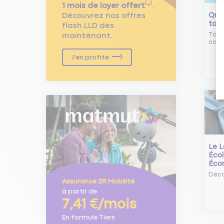
1 mois de loyer offert
⁽⁴⁾.
Qu'e
Découvrez nos offres
tour
flash LLD dès
Tout
maintenant.
comm
J'en profite
Le L
Écol
Éco
Déco
Assurance 2R Mobilité
à partir de
7,41 €/mois
En formule Tiers