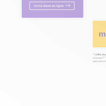
Votre devis en ligne
⁽⁴⁾|
Offre ré
associés⁽³⁾ 
premiers mo