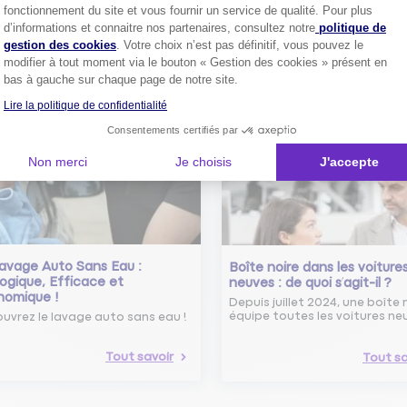
assurance auto ?
fonctionnement du site et vous fournir un service de qualité. Pour plus
Axeptio consent
Conseils pour choisir la meille
d’informations et connaitre nos partenaires, consultez notre
politique de
st-ce que le nouveau radar
assurance auto selon vos bes
elle ?
gestion des cookies
. Votre choix n’est pas définitif, vous pouvez le
modifier à tout moment via le bouton « Gestion des cookies » présent en
 savoir sur le radar tourelle et
ent éviter les infractions.
bas à gauche sur chaque page de notre site.
Tout sa
Lire la politique de confidentialité
Tout savoir
Consentements certifiés par
Non merci
Je choisis
J'accepte
avage Auto Sans Eau :
Boîte noire dans les voiture
ogique, Efficace et
neuves : de quoi s’agit-il ?
nomique !
Depuis juillet 2024, une boîte 
équipe toutes les voitures ne
uvrez le lavage auto sans eau !
Tout savoir
Tout sa