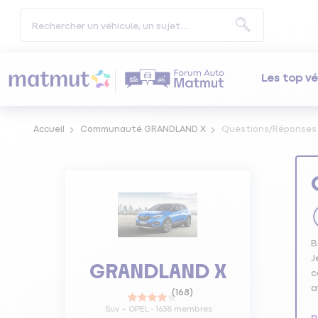
Les top vé
Accueil
Communauté GRANDLAND X
Questions/Réponses
B
J
GRANDLAND X
c
a
(
168
)
Suv
OPEL
-
1638
membres