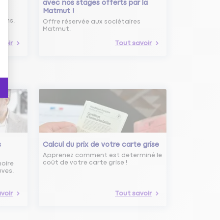
avec nos stages offerts par la
Matmut !
ure
oins.
Offre réservée aux sociétaires
Matmut.
voir
Tout savoir
s
Calcul du prix de votre carte grise
Apprenez comment est determiné le
coût de votre carte grise !
noire
uves.
voir
Tout savoir