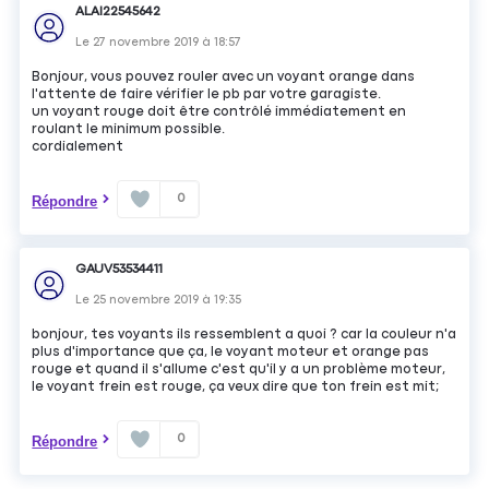
ALAI22545642
Le
27 novembre 2019
à
18:57
Bonjour, vous pouvez rouler avec un voyant orange dans
l'attente de faire vérifier le pb par votre garagiste.
un voyant rouge doit être contrôlé immédiatement en
roulant le minimum possible.
cordialement
0
Répondre
GAUV53534411
Le
25 novembre 2019
à
19:35
bonjour, tes voyants ils ressemblent a quoi ? car la couleur n'a
plus d'importance que ça, le voyant moteur et orange pas
rouge et quand il s'allume c'est qu'il y a un problème moteur,
le voyant frein est rouge, ça veux dire que ton frein est mit;
0
Répondre