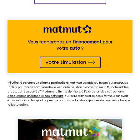
Vous recherchez un
financement
pour
votre
auto
?
Votre simulation
⁽⁴⁾|
Offre réservée aux clients particuliers Matmut
valable du jusqu’au 31/12/2024
inclus pour toute commande de véhicule neuf ou d’occasion en LLD, incluant les
prestations associés⁽³⁾ ⁽⁵⁾, dans la limite de 450 €,
à l’exclusion des cotisations
d’assurance incluses le cas échéant
, qui sera remboursé sous forme d’un avoir
émis au cours des quatre premiers mois de location, qui viendra en déduction de
la facturation.