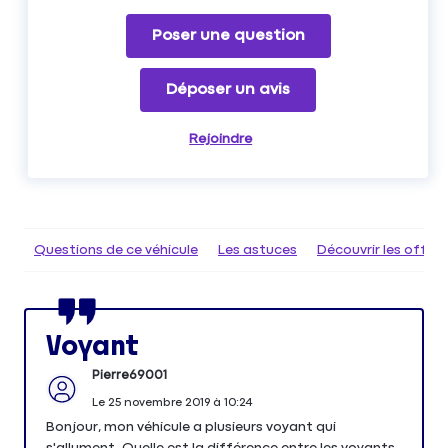
Poser une question
Déposer un avis
Rejoindre
Questions de ce véhicule
Les astuces
Découvrir les offr
Voyant
Pierre69001
Le
25 novembre 2019
à
10:24
Bonjour, mon véhicule a plusieurs voyant qui
s'allument. Quelle est la différence entre les voyants