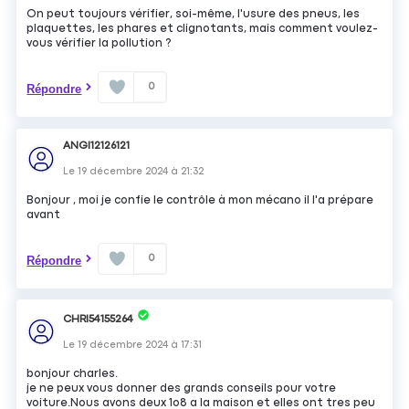
On peut toujours vérifier, soi-même, l'usure des pneus, les
plaquettes, les phares et clignotants, mais comment voulez-
vous vérifier la pollution ?
0
Répondre
ANGI12126121
Le
19 décembre 2024
à
21:32
Bonjour , moi je confie le contrôle à mon mécano il l'a prépare
avant
0
Répondre
CHRI54155264
Le
19 décembre 2024
à
17:31
bonjour charles.
je ne peux vous donner des grands conseils pour votre
voiture.Nous avons deux 1o8 a la maison et elles ont tres peu