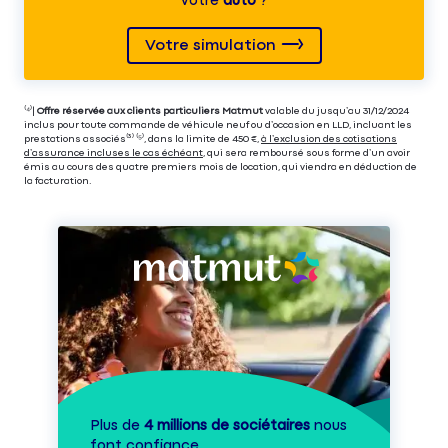
votre
auto
?
Votre simulation
⁽⁴⁾|
Offre réservée aux clients particuliers Matmut
valable du jusqu’au 31/12/2024
inclus pour toute commande de véhicule neuf ou d’occasion en LLD, incluant les
prestations associés⁽³⁾ ⁽⁵⁾, dans la limite de 450 €,
à l’exclusion des cotisations
d’assurance incluses le cas échéant
, qui sera remboursé sous forme d’un avoir
émis au cours des quatre premiers mois de location, qui viendra en déduction de
la facturation.
Plus de
4 millions de sociétaires
nous
font confiance.