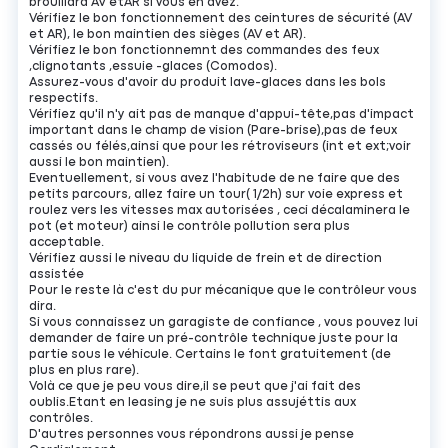
brouillard AV etAR si vous en avez.
Vérifiez le bon fonctionnement des ceintures de sécurité (AV
et AR), le bon maintien des sièges (AV et AR).
Vérifiez le bon fonctionnemnt des commandes des feux
,clignotants ,essuie -glaces (Comodos).
Assurez-vous d'avoir du produit lave-glaces dans les bols
respectifs.
Vérifiez qu'il n'y ait pas de manque d'appui-tête,pas d'impact
important dans le champ de vision (Pare-brise),pas de feux
cassés ou félés,ainsi que pour les rétroviseurs (int et ext;voir
aussi le bon maintien).
Eventuellement, si vous avez l'habitude de ne faire que des
petits parcours, allez faire un tour( 1/2h) sur voie express et
roulez vers les vitesses max autorisées , ceci décalaminera le
pot (et moteur) ainsi le contrôle pollution sera plus
acceptable.
Vérifiez aussi le niveau du liquide de frein et de direction
assistée
Pour le reste là c'est du pur mécanique que le contrôleur vous
dira.
Si vous connaissez un garagiste de confiance , vous pouvez lui
demander de faire un pré-contrôle technique juste pour la
partie sous le véhicule. Certains le font gratuitement (de
plus en plus rare).
Volà ce que je peu vous dire,il se peut que j'ai fait des
oublis.Etant en leasing je ne suis plus assujéttis aux
contrôles.
D'autres personnes vous répondrons aussi je pense