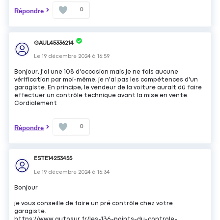
0
Répondre
GAUL45336214
Le
19 décembre 2024
à
16:59
Bonjour, j'ai une 108 d'occasion mais je ne fais aucune
vérification par moi-même, je n'ai pas les compétences d'un
garagiste. En principe, le vendeur de la voiture aurait dû faire
effectuer un contrôle technique avant la mise en vente.
Cordialement
0
Répondre
ESTE14253455
Le
19 décembre 2024
à
16:34
Bonjour
je vous conseille de faire un pré contrôle chez votre
garagiste.
https://www.autosur.fr/les-136-points-du-controle-