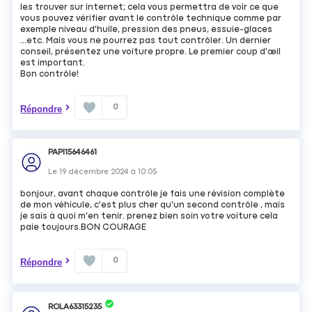
les trouver sur internet; cela vous permettra de voir ce que
vous pouvez vérifier avant le contrôle technique comme par
exemple niveau d'huile, pression des pneus, essuie-glaces
...etc. Mais vous ne pourrez pas tout contrôler. Un dernier
conseil, présentez une voiture propre. Le premier coup d'œil
est important.
Bon contrôle!
0
Répondre
PAPI15646461
Le
19 décembre 2024
à
10:05
bonjour, avant chaque contrôle je fais une révision complète
de mon véhicule, c'est plus cher qu'un second contrôle , mais
je sais à quoi m'en tenir. prenez bien soin votre voiture cela
paie toujours.BON COURAGE
0
Répondre
ROLA63315235