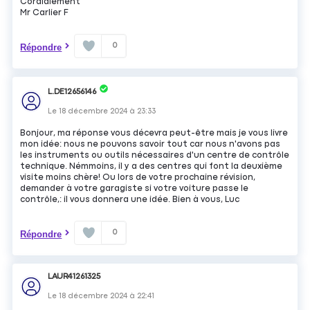
Cordialement
Mr Carlier F
0
Répondre
L.DE12656146
Le
18 décembre 2024
à
23:33
Bonjour, ma réponse vous décevra peut-être mais je vous livre
mon idée: nous ne pouvons savoir tout car nous n'avons pas
les instruments ou outils nécessaires d'un centre de contrôle
technique. Némmoins, il y a des centres qui font la deuxième
visite moins chère! Ou lors de votre prochaine révision,
demander à votre garagiste si votre voiture passe le
contrôle,: il vous donnera une idée. Bien à vous, Luc
0
Répondre
LAUR41261325
Le
18 décembre 2024
à
22:41