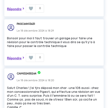
0
Répondre
PASC64413631
Le
18 décembre 2024
à
18:29
Bonsoir pour moi il faut trouver un garage pour faire une
révision pour le contrôle technique il vous dira se qu'il y'a à
faire pour passer le contrôle technique
0
Répondre
CAMI32455264
Le
18 décembre 2024
à
18:20
Salut Charles ! j'ai tjrs déposé mon char -une 108 aussi- chez
mon concessionnaire Pigeot, qui effectue une révision en vue
d'un C. T. sans surprise. Puis il l'emmène là ou ce sera fait !
Comme ça ; pas de souci, ni de stress ! Bien sûr, ça coûte un
peu , mais ça me va très bien.
Camille J*