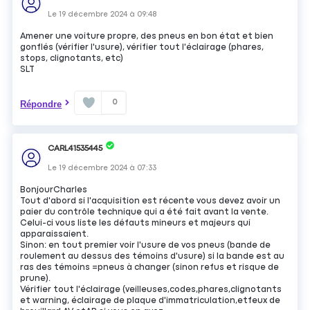
Le
19 décembre 2024
à
09:48
Amener une voiture propre, des pneus en bon état et bien
gonflés (vérifier l'usure), vérifier tout l'éclairage (phares,
stops, clignotants, etc)
SLT
0
Répondre
CARL41535445
Le
19 décembre 2024
à
07:33
BonjourCharles
Tout d'abord si l'acquisition est récente vous devez avoir un
paier du contrôle technique qui a été fait avant la vente.
Celui-ci vous liste les défauts mineurs et majeurs qui
apparaissaient.
Sinon: en tout premier voir l'usure de vos pneus (bande de
roulement au dessus des témoins d'usure) si la bande est au
ras des témoins =pneus à changer (sinon refus et risque de
prune).
Vérifier tout l'éclairage (veilleuses,codes,phares,clignotants
et warning, éclairage de plaque d'immatriculation,etfeux de