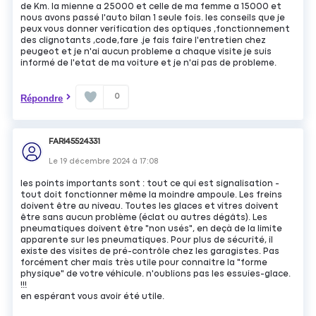
de Km. la mienne a 25000 et celle de ma femme a 15000 et
nous avons passé l'auto bilan 1 seule fois. les conseils que je
peux vous donner verification des optiques ,fonctionnement
des clignotants ,code,fare .je fais faire l'entretien chez
peugeot et je n'ai aucun probleme a chaque visite je suis
informé de l'etat de ma voiture et je n'ai pas de probleme.
0
Répondre
FARI45524331
Le
19 décembre 2024
à
17:08
les points importants sont : tout ce qui est signalisation -
tout doit fonctionner même la moindre ampoule. Les freins
doivent être au niveau. Toutes les glaces et vitres doivent
être sans aucun problème (éclat ou autres dégâts). Les
pneumatiques doivent être "non usés", en deçà de la limite
apparente sur les pneumatiques. Pour plus de sécurité, il
existe des visites de pré-contrôle chez les garagistes. Pas
forcément cher mais très utile pour connaitre la "forme
physique" de votre véhicule. n'oublions pas les essuies-glace.
!!!
en espérant vous avoir été utile.