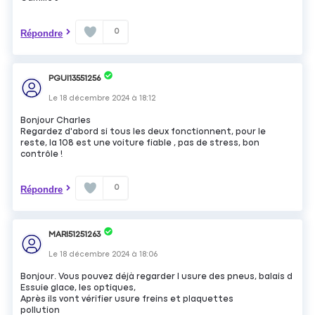
0
Répondre
PGUI13551256
Le
18 décembre 2024
à
18:12
Bonjour Charles
Regardez d'abord si tous les deux fonctionnent, pour le
reste, la 108 est une voiture fiable , pas de stress, bon
contrôle !
0
Répondre
MARI51251263
Le
18 décembre 2024
à
18:06
Bonjour. Vous pouvez déjà regarder l usure des pneus, balais d
Essuie glace, les optiques,
Après ils vont vérifier usure freins et plaquettes
pollution