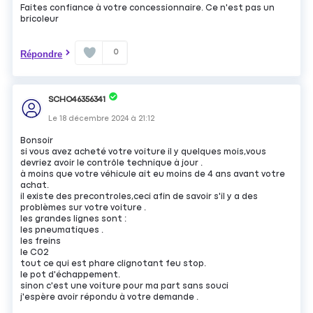
Faites confiance à votre concessionnaire. Ce n'est pas un
bricoleur
0
Répondre
SCHO46356341
Le
18 décembre 2024
à
21:12
Bonsoir
si vous avez acheté votre voiture il y quelques mois,vous
devriez avoir le contrôle technique à jour .
à moins que votre véhicule ait eu moins de 4 ans avant votre
achat.
il existe des precontroles,ceci afin de savoir s'il y a des
problèmes sur votre voiture .
les grandes lignes sont :
les pneumatiques .
les freins
le C02
tout ce qui est phare clignotant feu stop.
le pot d'échappement.
sinon c'est une voiture pour ma part sans souci
j'espère avoir répondu à votre demande .