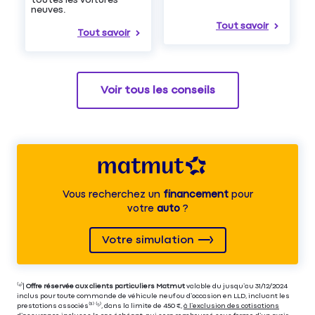
neuves.
Tout savoir
Tout savoir
Voir tous les conseils
Vous recherchez un
financement
pour
votre
auto
?
Votre simulation
⁽⁴⁾|
Offre réservée aux clients particuliers Matmut
valable du jusqu’au 31/12/2024
inclus pour toute commande de véhicule neuf ou d’occasion en LLD, incluant les
prestations associés⁽³⁾ ⁽⁵⁾, dans la limite de 450 €,
à l’exclusion des cotisations