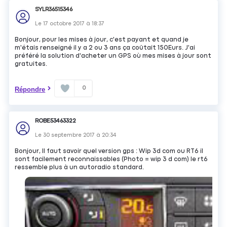
SYLR36515346
Le
17 octobre 2017
à
18:37
Bonjour, pour les mises à jour, c'est payant et quand je
m'étais renseigné il y a 2 ou 3 ans ça coûtait 150Eurs. J'ai
préféré la solution d'acheter un GPS où mes mises à jour sont
gratuites.
0
Répondre
ROBE53463322
Le
30 septembre 2017
à
20:34
Bonjour, Il faut savoir quel version gps : Wip 3d com ou RT6 il
sont facilement reconnaissables (Photo = wip 3 d com) le rt6
ressemble plus à un autoradio standard.