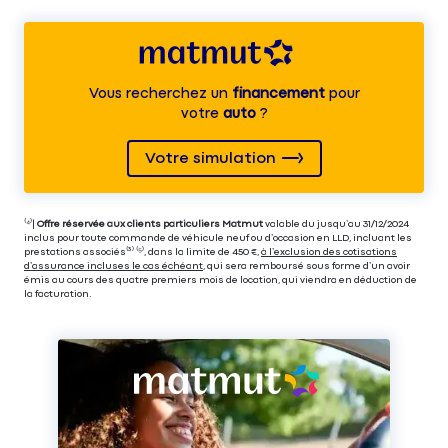
Vous recherchez un
financement
pour
votre
auto
?
Votre simulation
⁽⁴⁾|
Offre réservée aux clients particuliers Matmut
valable du jusqu’au 31/12/2024
inclus pour toute commande de véhicule neuf ou d’occasion en LLD, incluant les
prestations associés⁽³⁾ ⁽⁵⁾, dans la limite de 450 €,
à l’exclusion des cotisations
d’assurance incluses le cas échéant
, qui sera remboursé sous forme d’un avoir
émis au cours des quatre premiers mois de location, qui viendra en déduction de
la facturation.