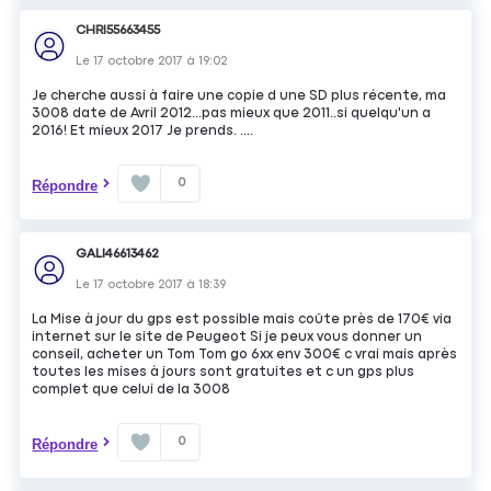
CHRI55663455
Le
17 octobre 2017
à
19:02
Je cherche aussi à faire une copie d une SD plus récente, ma
3008 date de Avril 2012...pas mieux que 2011..si quelqu'un a
2016! Et mieux 2017 Je prends. ....
0
Répondre
GALI46613462
Le
17 octobre 2017
à
18:39
La Mise à jour du gps est possible mais coûte près de 170€ via
internet sur le site de Peugeot Si je peux vous donner un
conseil, acheter un Tom Tom go 6xx env 300€ c vrai mais après
toutes les mises à jours sont gratuites et c un gps plus
complet que celui de la 3008
0
Répondre