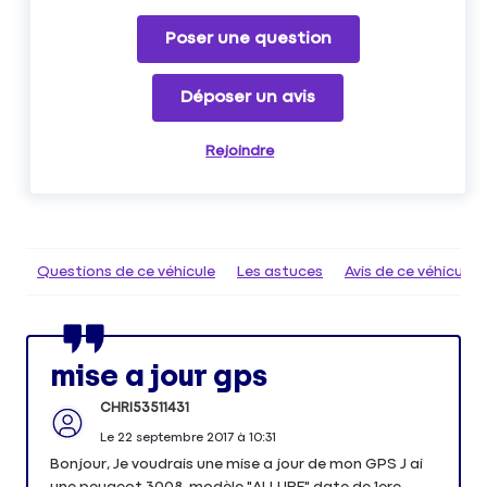
Poser une question
Déposer un avis
Rejoindre
Questions de ce véhicule
Les astuces
Avis de ce véhicule
mise a jour gps
CHRI53511431
Le
22 septembre 2017
à
10:31
Bonjour, Je voudrais une mise a jour de mon GPS J ai
une peugeot 3008, modèle "ALLURE" date de 1ere