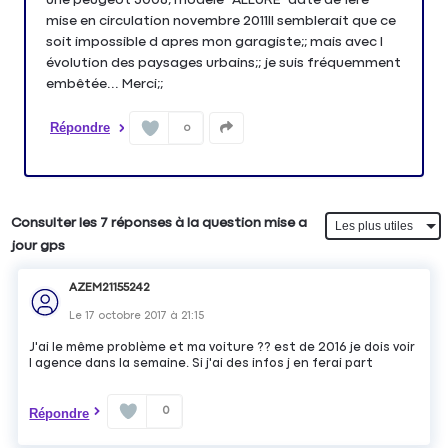
mise en circulation novembre 2011Il semblerait que ce
soit impossible d apres mon garagiste;; mais avec l
évolution des paysages urbains;; je suis fréquemment
embêtée... Merci;;
Répondre
0
Consulter les 7 réponses à la question mise a
jour gps
AZEM21155242
Le
17 octobre 2017
à
21:15
J'ai le même problème et ma voiture ?? est de 2016 je dois voir
l agence dans la semaine. Si j'ai des infos j en ferai part
0
Répondre