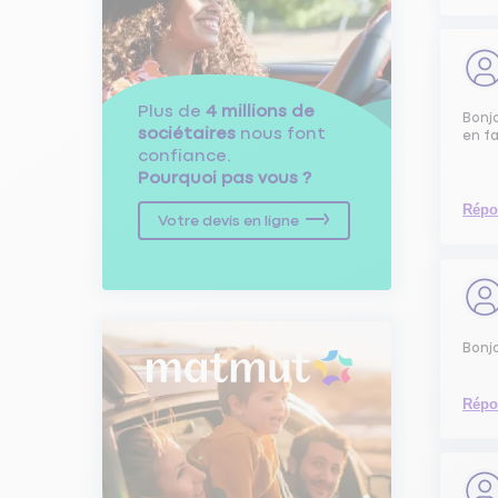
Plus de
4 millions de
Bonjo
sociétaires
nous font
en f
confiance.
Pourquoi pas vous ?
Répo
Votre devis en ligne
Bonjo
Répo