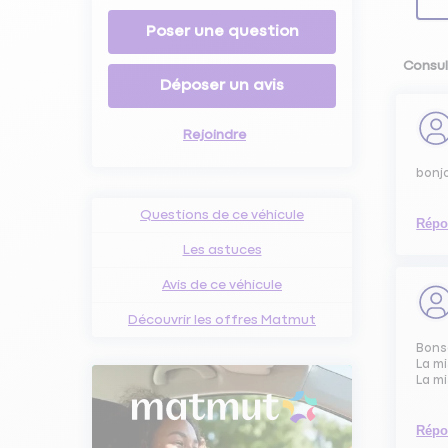
Poser une question
Consul
Déposer un avis
Rejoindre
bonjo
Questions de ce véhicule
Répo
Les astuces
Avis de ce véhicule
Découvrir les offres Matmut
Bons
La mi
La mi
Répo