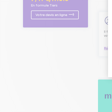
En formule Tiers
Votre devis en ligne
Il fa
votre
Répo