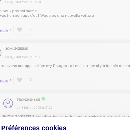
Le
8 juillet 2025
à
17:38
e peux pas soi même
 veut un bon gps c'est Wade ou une nouvelle voiture
0
ndre
JCML34313123
Le
8 juillet 2025
à
17:19
recevons sur application m'y Peugeot et mail un lien si y'a besoin de m
0
ndre
FRON34346661
Le
8 juillet 2025
à
17:29
@JCML34313123
Si l application vous demande la mise à jour gps faut 
Préférences cookies