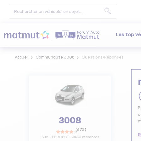
Les top vé
Accueil
Communauté 3008
Questions/Réponses
B
c
3008
m
(
675
)
R
Suv
PEUGEOT
-
34631
membres