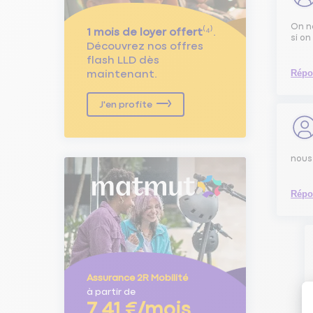
On n
1 mois de loyer offert
⁽⁴⁾.
si on
Découvrez nos offres
flash LLD dès
Répo
maintenant.
J'en profite
nous 
Répo
Assurance 2R Mobilité
à partir de
7,41 €/mois