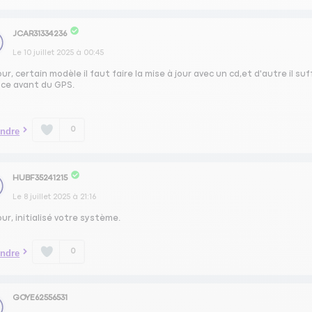
JCAR31334236
Le
10 juillet 2025
à
00:45
ur, certain modèle il faut faire la mise à jour avec un cd,et d'autre il s
ace avant du GPS.
0
ndre
HUBF35241215
Le
8 juillet 2025
à
21:16
ur, initialisé votre système.
0
ndre
GOYE62556531