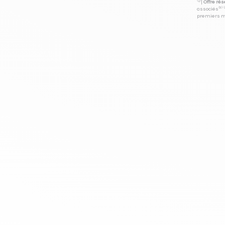
⁽⁴⁾|
Offre ré
associés⁽³⁾ 
premiers mo