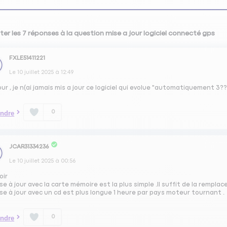
ter les 7 réponses à la question mise a jour logiciel connecté gps
FXLE51411221
Le
10 juillet 2025
à
12:49
ur , je n(ai jamais mis a jour ce logiciel qui evolue "automatiquement 3??
0
ndre
JCAR31334236
Le
10 juillet 2025
à
00:56
oir
se à jour avec la carte mémoire est la plus simple .Il suffit de la remplace
se à jour avec un cd est plus longue 1 heure par pays moteur tournant .
0
ndre