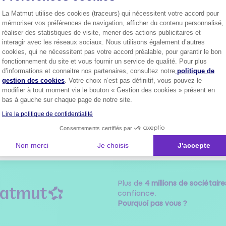
0
Répondre
La Matmut utilise des cookies (traceurs) qui nécessitent votre accord pour
mémoriser vos préférences de navigation, afficher du contenu personnalisé,
réaliser des statistiques de visite, mener des actions publicitaires et
FRON34346661
interagir avec les réseaux sociaux. Nous utilisons également d’autres
Le
8 juillet 2025
à
17:03
cookies, qui ne nécessitent pas votre accord préalable, pour garantir le bon
fonctionnement du site et vous fournir un service de qualité. Pour plus
ut ce connecter avec l application m'y Peugeot et télécharger le dossier
Axeptio consent
d’informations et connaitre nos partenaires, consultez notre
politique de
 carte grise attention si votre véhicule a plus de trois il faut payer si
gestion des cookies
. Votre choix n’est pas définitif, vous pouvez le
modifier à tout moment via le bouton « Gestion des cookies » présent en
0
ndre
bas à gauche sur chaque page de notre site.
Lire la politique de confidentialité
Consentements certifiés par
1
Non merci
Je choisis
J'accepte
Plus de
4 millions de sociétaire
confiance.
Pourquoi pas vous ?