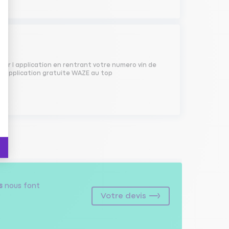
 sur l application en rentrant votre numero vin de
non application gratuite WAZE au top
s
nous font
Votre devis