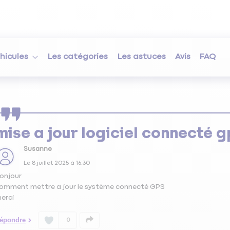
hicules
Les catégories
Les astuces
Avis
FAQ
mise a jour logiciel connecté g
Susanne
Le
8 juillet 2025
à
16:30
onjour
omment mettre a jour le système connecté GPS
erci
épondre
0