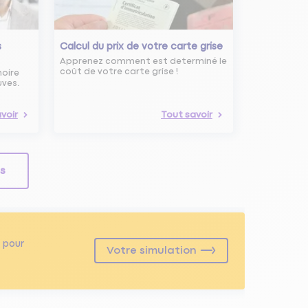
s
Calcul du prix de votre carte grise
Apprenez comment est determiné le
coût de votre carte grise !
noire
uves.
voir
Tout savoir
ls
pour
Votre simulation