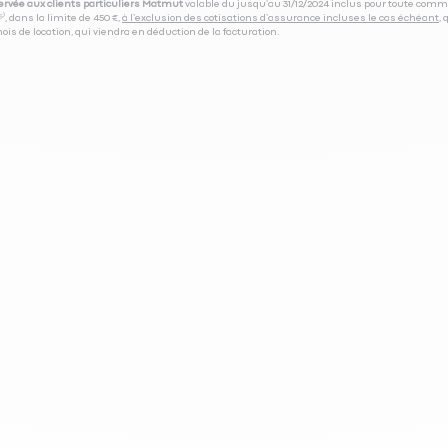
servée aux clients particuliers Matmut
valable du jusqu’au 31/12/2024 inclus pour toute comm
⁽⁵⁾, dans la limite de 450 €,
à l’exclusion des cotisations d’assurance incluses le cas échéant
,
is de location, qui viendra en déduction de la facturation.