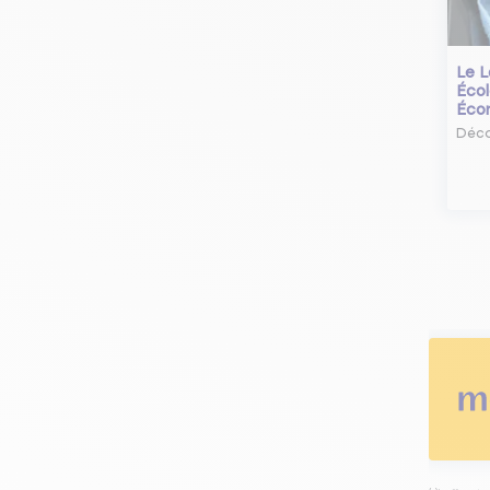
Le L
Écol
Éco
Déco