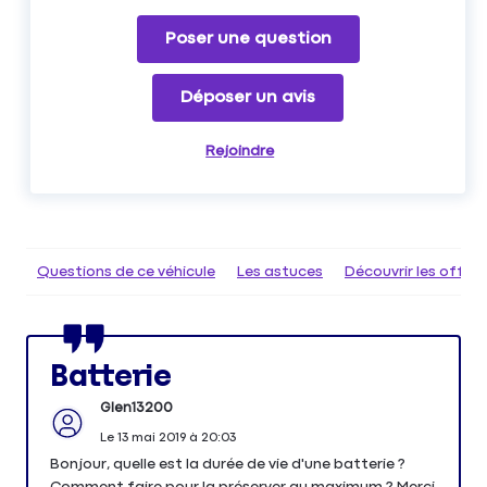
Poser une question
Déposer un avis
Rejoindre
Questions de ce véhicule
Les astuces
Découvrir les offr
Batterie
Glen13200
Le
13 mai 2019
à
20:03
Bonjour, quelle est la durée de vie d'une batterie ?
Comment faire pour la préserver au maximum ? Merci