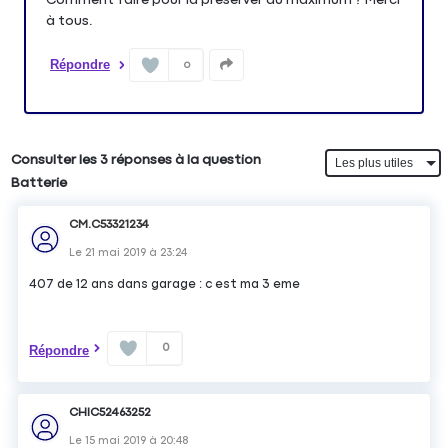
à tous.
Répondre
0
Consulter les 3 réponses à la question
Batterie
CM.C53321234
Le
21 mai 2019
à
23:24
407 de 12 ans dans garage : c est ma 3 eme
0
Répondre
CHIC52463252
Le
15 mai 2019
à
20:48