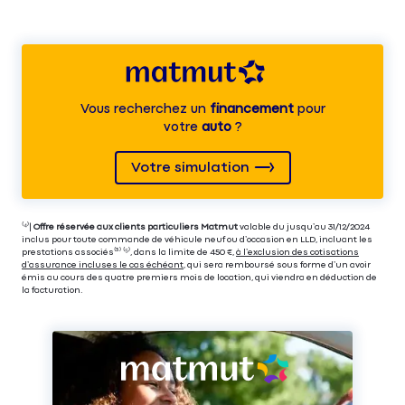
Vous recherchez un
financement
pour
votre
auto
?
Votre simulation
⁽⁴⁾|
Offre réservée aux clients particuliers Matmut
valable du jusqu’au 31/12/2024
inclus pour toute commande de véhicule neuf ou d’occasion en LLD, incluant les
prestations associés⁽³⁾ ⁽⁵⁾, dans la limite de 450 €,
à l’exclusion des cotisations
d’assurance incluses le cas échéant
, qui sera remboursé sous forme d’un avoir
émis au cours des quatre premiers mois de location, qui viendra en déduction de
la facturation.