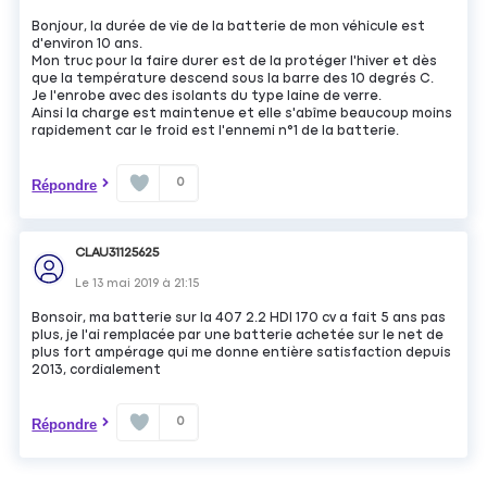
Bonjour, la durée de vie de la batterie de mon véhicule est
d'environ 10 ans.
Mon truc pour la faire durer est de la protéger l'hiver et dès
que la température descend sous la barre des 10 degrés C.
Je l'enrobe avec des isolants du type laine de verre.
Ainsi la charge est maintenue et elle s'abîme beaucoup moins
rapidement car le froid est l'ennemi n°1 de la batterie.
0
Répondre
CLAU31125625
Le
13 mai 2019
à
21:15
Bonsoir, ma batterie sur la 407 2.2 HDI 170 cv a fait 5 ans pas
plus, je l'ai remplacée par une batterie achetée sur le net de
plus fort ampérage qui me donne entière satisfaction depuis
2013, cordialement
0
Répondre