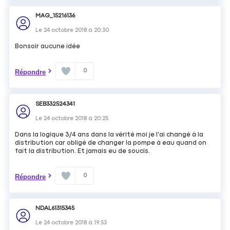
MAG_15216136
Le
24 octobre 2018
à
20:30
Bonsoir aucune idée
0
Répondre
SEB332524341
Le
24 octobre 2018
à
20:25
Dans la logique 3/4 ans dans la vérité moi je l'ai changé à la
distribution car obligé de changer la pompe à eau quand on
fait la distribution. Et jamais eu de soucis.
0
Répondre
NDAL61315345
Le
24 octobre 2018
à
19:53