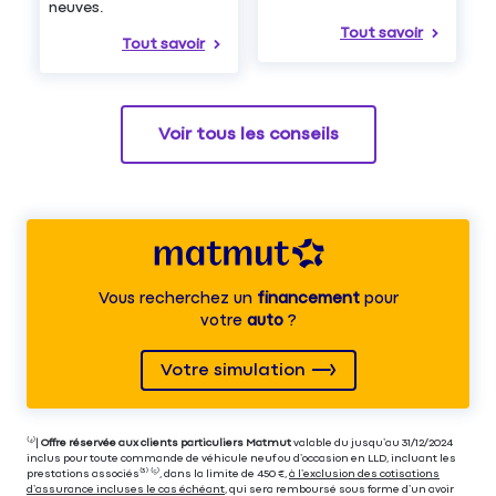
neuves.
Tout savoir
Tout savoir
Voir tous les conseils
Vous recherchez un
financement
pour
votre
auto
?
Votre simulation
⁽⁴⁾|
Offre réservée aux clients particuliers Matmut
valable du jusqu’au 31/12/2024
inclus pour toute commande de véhicule neuf ou d’occasion en LLD, incluant les
prestations associés⁽³⁾ ⁽⁵⁾, dans la limite de 450 €,
à l’exclusion des cotisations
d’assurance incluses le cas échéant
, qui sera remboursé sous forme d’un avoir