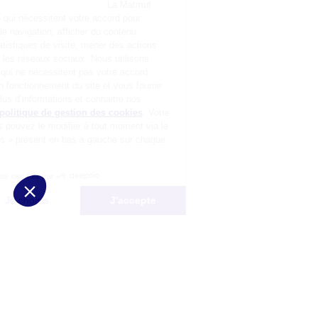
La Matmut
utilise des cookies (traceurs) qui nécessitent votre accord pour
mémoriser vos préférences de navigation, afficher du contenu
personnalisé, réaliser des statistiques de visite, mener des actions
publicitaires et interagir avec les réseaux sociaux. Nous utilisons
également d’autres cookies, qui ne nécessitent pas votre accord
préalable, pour garantir le bon fonctionnement du site et vous fournir
un service de qualité. Pour plus d’informations et connaitre nos
partenaires, consultez notre
politique de gestion des cookies
. Votre
choix n’est pas définitif, vous pouvez le modifier à tout moment via le
bouton « Gestion des cookies » présent en bas à gauche sur chaque
page de notre site.
Consentements certifiés par
Non merci
Je choisis
J'accepte
Plateforme de Gestion du Consentement : Personnalisez vos Options
Axeptio consent
Notre plateforme vous permet d'adapter et de gérer vos paramètres de 