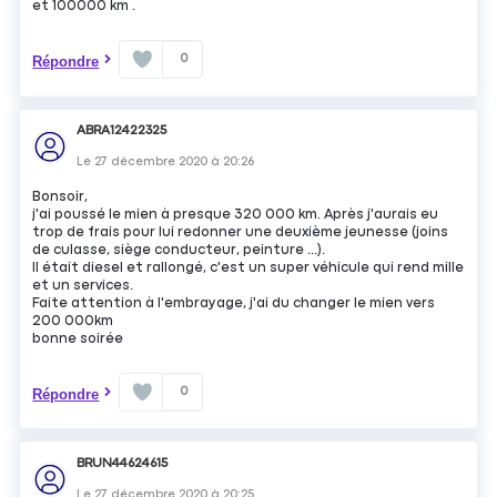
et 100000 km .
0
Répondre
ABRA12422325
Le
27 décembre 2020
à
20:26
Bonsoir,
j'ai poussé le mien à presque 320 000 km. Après j'aurais eu
trop de frais pour lui redonner une deuxième jeunesse (joins
de culasse, siège conducteur, peinture ...).
Il était diesel et rallongé, c'est un super véhicule qui rend mille
et un services.
Faite attention à l'embrayage, j'ai du changer le mien vers
200 000km
bonne soirée
0
Répondre
BRUN44624615
Le
27 décembre 2020
à
20:25