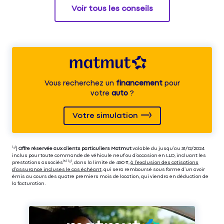
Voir tous les conseils
Vous recherchez un
financement
pour
votre
auto
?
Votre simulation
⁽⁴⁾|
Offre réservée aux clients particuliers Matmut
valable du jusqu’au 31/12/2024
inclus pour toute commande de véhicule neuf ou d’occasion en LLD, incluant les
prestations associés⁽³⁾ ⁽⁵⁾, dans la limite de 450 €,
à l’exclusion des cotisations
d’assurance incluses le cas échéant
, qui sera remboursé sous forme d’un avoir
émis au cours des quatre premiers mois de location, qui viendra en déduction de
la facturation.