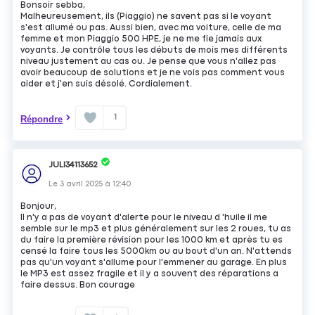
Bonsoir sebba,
Malheureusement, ils (Piaggio) ne savent pas si le voyant
s'est allumé ou pas. Aussi bien, avec ma voiture, celle de ma
femme et mon Piaggio 500 HPE, je ne me fie jamais aux
voyants. Je contrôle tous les débuts de mois mes différents
niveau justement au cas ou. Je pense que vous n'allez pas
avoir beaucoup de solutions et je ne vois pas comment vous
aider et j'en suis désolé. Cordialement.
1
Répondre
JULI34113652
Le
3 avril 2025
à
12:40
Bonjour,
Il n'y a pas de voyant d'alerte pour le niveau d 'huile il me
semble sur le mp3 et plus généralement sur les 2 roues, tu as
du faire la première révision pour les 1000 km et après tu es
censé la faire tous les 5000km ou au bout d'un an. N'attends
pas qu'un voyant s'allume pour l'emmener au garage. En plus
le MP3 est assez fragile et il y a souvent des réparations a
faire dessus. Bon courage