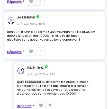
0
Répondre
JM.T55565441
Le
3 avril 2025
à
10:21
Bonjour j ai unn piaggio mp3 300 yourban hpe il a 11500 km
depuis la revsion des 10000 il s' arrete de facon
aleatoire sans aucun voyant allume auparavant
0
Répondre
JULI34113652
Le
3 avril 2025
à
12:42
@JM.T55565441
Tu as peut etre quelque chose
d'encrasser qu'ils n'ont pas checké à la revision,
retourne les voir et essaye de faire passer le
diagnostique sur la révision des 10 000
0
Répondre