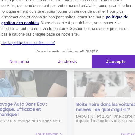
cookies, qui ne nécessitent pas votre accord préalable, pour garantir le bon
fonctionnement du site et vous fournir un service de qualité. Pour plus
Comment bien choisir son
Axeptio consent
d’informations et connaitre nos partenaires, consultez notre
politique de
assurance auto ?
gestion des cookies
. Votre choix n’est pas définitif, vous pouvez le
Conseils pour choisir la meille
st-ce que le nouveau radar
modifier à tout moment via le bouton « Gestion des cookies » présent en
assurance auto selon vos bes
elle ?
bas à gauche sur chaque page de notre site.
 savoir sur le radar tourelle et
ent éviter les infractions.
Tout sa
Lire la politique de confidentialité
Consentements certifiés par
Tout savoir
Non merci
Je choisis
J'accepte
avage Auto Sans Eau :
Boîte noire dans les voiture
ogique, Efficace et
neuves : de quoi s’agit-il ?
nomique !
Depuis juillet 2024, une boîte 
équipe toutes les voitures ne
uvrez le lavage auto sans eau !
Tout savoir
Tout sa