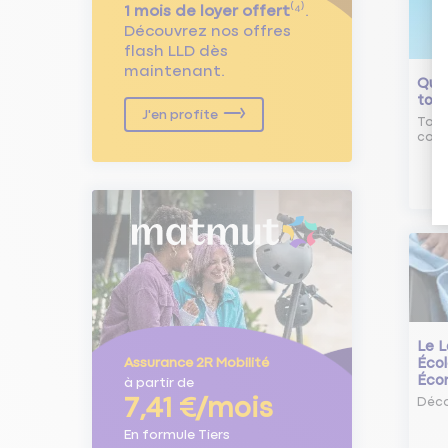
1 mois de loyer offert
⁽⁴⁾.
Découvrez nos offres
flash LLD dès
maintenant.
Qu'e
tour
J'en profite
Tout
comm
Le L
Écol
Assurance 2R Mobilité
Éco
à partir de
7,41 €/mois
Déco
En formule Tiers