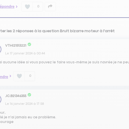
épondre
0
ter les 2 réponses à la question Bruit bizarre moteur à l'arrêt
VTHI21513221
Le
17 janvier 2024
à
00:44
ai aucune idée si vous pouvez le faire vous-même je suis navrée je ne pe
0
ndre
JC.B21346355
Le
16 janvier 2024
à
17:58
our,
é je n'ai jamais eu ce problème.
courage