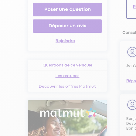
R
Poser une question
Déposer un avis
Consul
Rejoindre
Questions de ce véhicule
Je n'
Les astuces
Répo
Découvrir les offres Matmut
Bonj
Désol
Bon 