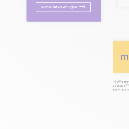
Votre devis en ligne
⁽⁴⁾|
Offre ré
associés⁽³⁾ 
premiers mo