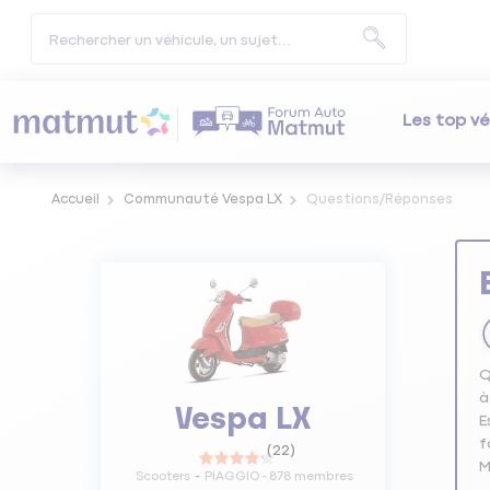
Les top vé
Accueil
Communauté Vespa LX
Questions/Réponses
Q
à
Vespa LX
E
f
(
22
)
M
Scooters
PIAGGIO
-
878
membres