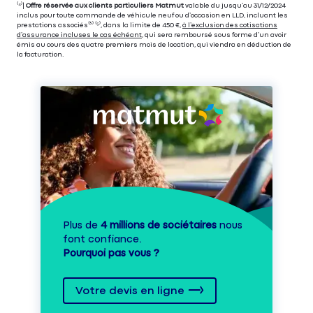
⁽⁴⁾|
Offre réservée aux clients particuliers Matmut
valable du jusqu’au 31/12/2024
inclus pour toute commande de véhicule neuf ou d’occasion en LLD, incluant les
prestations associés⁽³⁾ ⁽⁵⁾, dans la limite de 450 €,
à l’exclusion des cotisations
d’assurance incluses le cas échéant
, qui sera remboursé sous forme d’un avoir
émis au cours des quatre premiers mois de location, qui viendra en déduction de
la facturation.
Plus de
4 millions de sociétaires
nous
font confiance.
Pourquoi pas vous ?
Votre devis en ligne