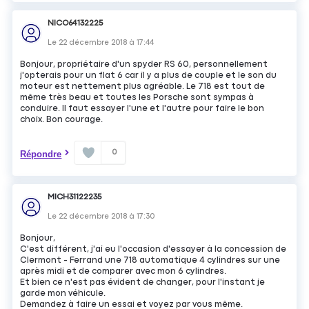
NICO64132225
Le
22 décembre 2018
à
17:44
Bonjour, propriétaire d'un spyder RS 60, personnellement
j'opterais pour un flat 6 car il y a plus de couple et le son du
moteur est nettement plus agréable. Le 718 est tout de
même très beau et toutes les Porsche sont sympas à
conduire. Il faut essayer l'une et l'autre pour faire le bon
choix. Bon courage.
0
Répondre
MICH31122235
Le
22 décembre 2018
à
17:30
Bonjour,
C'est différent, j'ai eu l'occasion d'essayer à la concession de
Clermont - Ferrand une 718 automatique 4 cylindres sur une
après midi et de comparer avec mon 6 cylindres.
Et bien ce n'est pas évident de changer, pour l'instant je
garde mon véhicule.
Demandez à faire un essai et voyez par vous même.