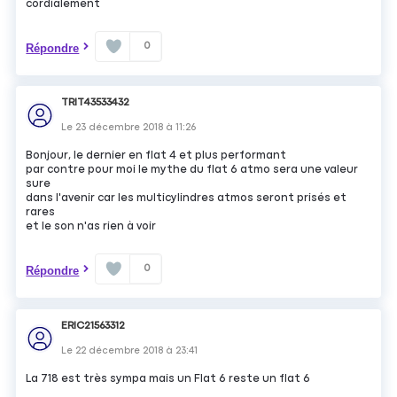
cordialement
0
Répondre
TRIT43533432
Le
23 décembre 2018
à
11:26
Bonjour, le dernier en flat 4 et plus performant
par contre pour moi le mythe du flat 6 atmo sera une valeur
sure
dans l'avenir car les multicylindres atmos seront prisés et
rares
et le son n'as rien à voir
0
Répondre
ERIC21563312
Le
22 décembre 2018
à
23:41
La 718 est très sympa mais un Flat 6 reste un flat 6