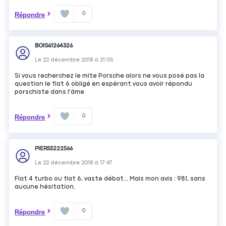
0
Répondre
BOIS61264326
Le
22 décembre 2018
à
21:05
Si vous recherchez le mite Porsche alors ne vous posé pas la
question le flat 6 obligé en espérant vous avoir répondu
porschiste dans l'âme
0
Répondre
PIER55222566
Le
22 décembre 2018
à
17:47
Flat 4 turbo ou flat 6, vaste débat... Mais mon avis : 981, sans
aucune hésitation.
0
Répondre