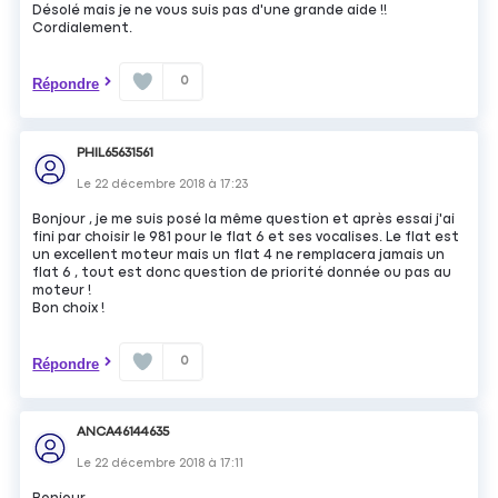
Désolé mais je ne vous suis pas d'une grande aide !!
Cordialement.
0
Répondre
PHIL65631561
Le
22 décembre 2018
à
17:23
Bonjour , je me suis posé la même question et après essai j'ai
fini par choisir le 981 pour le flat 6 et ses vocalises. Le flat est
un excellent moteur mais un flat 4 ne remplacera jamais un
flat 6 , tout est donc question de priorité donnée ou pas au
moteur !
Bon choix !
0
Répondre
ANCA46144635
Le
22 décembre 2018
à
17:11