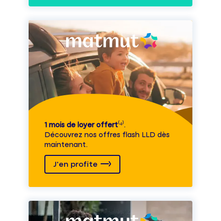
1 mois de loyer offert
⁽⁴⁾.
Découvrez nos offres flash LLD dès
maintenant.
J'en profite