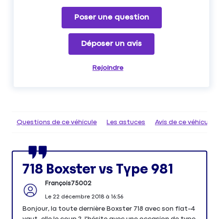
Poser une question
Déposer un avis
Rejoindre
Questions de ce véhicule
Les astuces
Avis de ce véhicule
718 Boxster vs Type 981
François75002
Le
22 décembre 2018
à
16:56
Bonjour, la toute dernière Boxster 718 avec son flat-4
vaut-elle le coup ? J'hésite avec une occasion de type