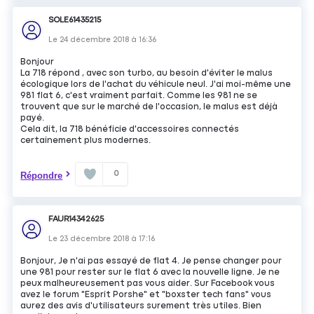
SOLE61435215
Le
24 décembre 2018
à
16:36
Bonjour
La 718 répond , avec son turbo, au besoin d'éviter le malus
écologique lors de l'achat du véhicule neul. J'ai moi-même une
981 flat 6, c'est vraiment parfait. Comme les 981 ne se
trouvent que sur le marché de l'occasion, le malus est déjà
payé.
Cela dit, la 718 bénéficie d'accessoires connectés
certainement plus modernes.
0
Répondre
FAUR14342625
Le
23 décembre 2018
à
17:16
Bonjour, Je n'ai pas essayé de flat 4. Je pense changer pour
une 981 pour rester sur le flat 6 avec la nouvelle ligne. Je ne
peux malheureusement pas vous aider. Sur Facebook vous
avez le forum "Esprit Porshe" et "boxster tech fans" vous
aurez des avis d'utilisateurs surement très utiles. Bien