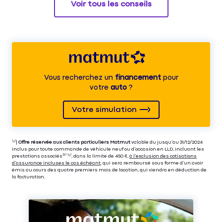
Voir tous les conseils
Vous recherchez un
financement
pour
votre
auto
?
Votre simulation
⁽⁴⁾|
Offre réservée aux clients particuliers Matmut
valable du jusqu’au 31/12/2024
inclus pour toute commande de véhicule neuf ou d’occasion en LLD, incluant les
prestations associés⁽³⁾ ⁽⁵⁾, dans la limite de 450 €,
à l’exclusion des cotisations
d’assurance incluses le cas échéant
, qui sera remboursé sous forme d’un avoir
émis au cours des quatre premiers mois de location, qui viendra en déduction de
la facturation.