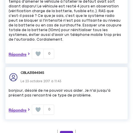
temps d'amener le véhicule à l'atelier le défaut avait soit
disant disparu! Le véhicule est resté 4 jours en observation
(vérification charge de la batterie, fusible etc..). RAS que
c'est-il passé ? Ce que je sais, c'est que le système radio
peut se bloquer si l'intensité n'est pas suffisante au niveau
de la batterie ou en cas de surchauffe. Essayer une coupure
totale de la batterie (10mn) pour réinitialiser tous les
systèmes, éviter aussi d'avoir un téléphone mobile trop près
de l'autoradio. Cordialement.
0
Répondre
CBLA31544545
Le
23 octobre 2017
à
11:43
bonjour, désolé de ne pouvoir vous aider. Je n'ai jusqu'à
présent pas rencontré ce type de problème.
0
Répondre