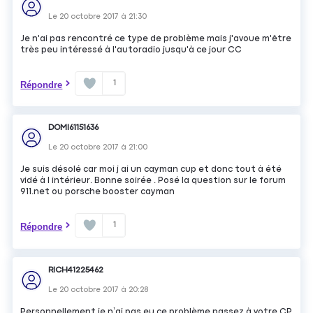
Le
20 octobre 2017
à
21:30
Je n'ai pas rencontré ce type de problème mais j'avoue m'être
très peu intéressé à l'autoradio jusqu'à ce jour CC
1
Répondre
DOMI61151636
Le
20 octobre 2017
à
21:00
Je suis désolé car moi j ai un cayman cup et donc tout à été
vidé à l intérieur. Bonne soirée . Posé la question sur le forum
911.net ou porsche booster cayman
1
Répondre
RICH41225462
Le
20 octobre 2017
à
20:28
Personnellement je n’ai pas eu ce problème passez à votre CP