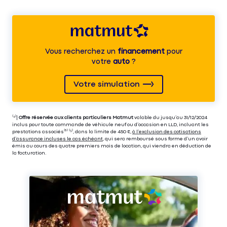
Vous recherchez un
financement
pour
votre
auto
?
Votre simulation
⁽⁴⁾|
Offre réservée aux clients particuliers Matmut
valable du jusqu’au 31/12/2024
inclus pour toute commande de véhicule neuf ou d’occasion en LLD, incluant les
prestations associés⁽³⁾ ⁽⁵⁾, dans la limite de 450 €,
à l’exclusion des cotisations
d’assurance incluses le cas échéant
, qui sera remboursé sous forme d’un avoir
émis au cours des quatre premiers mois de location, qui viendra en déduction de
la facturation.