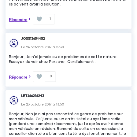
ils doivent avoir la solution.
1
Répondre
JOSS13654452
Le
24 octobre 2017
à
15:38
Bonjour , Je n'ai jamais eu de problèmes de cette nature .
Essayez de voir chez Porsche . Cordialement .
0
Répondre
LETJ66216243
Le
23 octobre 2017
à
13:50
Bonjour, Non je n'ai pas rencontré ce genre de problème sur
mon véhicule. J'ai juste eu un arrêt total du système radio
(pendard une semaine) récemment, juste après avoir donné
mon véhicule en révision. Ramené de suite en concession, le
conseiller clientèle à bien constaté le dysfonctionnement, le