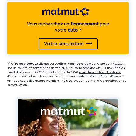
Vous recherchez un
financement
pour
votre
auto
?
Votre simulation
⁽⁴⁾|
Offre réservée aux clients particuliers Matmut
valable du jusqu’au 31/12/2024
inclus pour toute commande de véhicule neuf ou d’occasion en LLD, incluant les
prestations associés⁽³⁾ ⁽⁵⁾, dans la limite de 450 €,
à l’exclusion des cotisations
d’assurance incluses le cas échéant
, qui sera remboursé sous forme d’un avoir
émis au cours des quatre premiers mois de location, qui viendra en déduction de
la facturation.