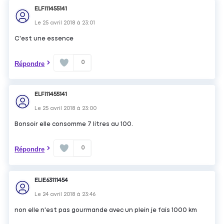
ELFI11455141
Le
25 avril 2018
à
23:01
C'est une essence
0
Répondre
ELFI11455141
Le
25 avril 2018
à
23:00
Bonsoir elle consomme 7 litres au 100.
0
Répondre
ELIE63111454
Le
24 avril 2018
à
23:46
non elle n'est pas gourmande avec un plein je fais 1000 km