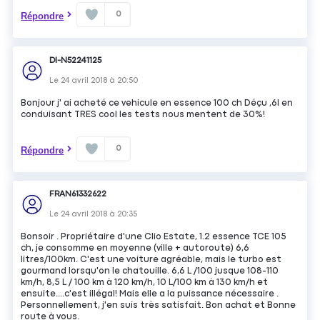
0
Répondre
DI-N52241125
Le
24 avril 2018
à
20:50
Bonjour j' ai acheté ce vehicule en essence 100 ch Déçu ,6l en
conduisant TRES cool les tests nous mentent de 30%!
0
Répondre
FRAN61332622
Le
24 avril 2018
à
20:35
Bonsoir . Propriétaire d'une Clio Estate, 1.2 essence TCE 105
ch, je consomme en moyenne (ville + autoroute) 6,6
litres/100km. C'est une voiture agréable, mais le turbo est
gourmand lorsqu'on le chatouille. 6,6 L /100 jusque 108-110
km/h, 8,5 L / 100 km à 120 km/h, 10 L/100 km à 130 km/h et
ensuite....c'est illégal! Mais elle a la puissance nécessaire .
Personnellement, j'en suis très satisfait. Bon achat et Bonne
route à vous.