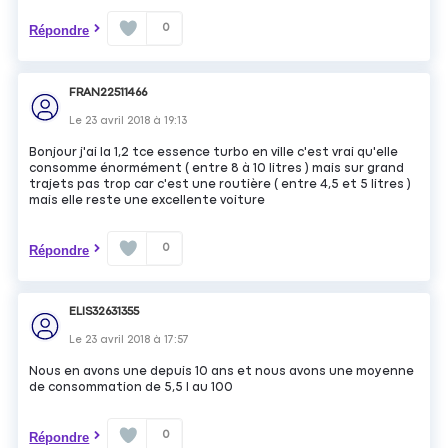
0
Répondre
FRAN22511466
Le
23 avril 2018
à
19:13
Bonjour j'ai la 1,2 tce essence turbo en ville c'est vrai qu'elle
consomme énormément ( entre 8 à 10 litres ) mais sur grand
trajets pas trop car c'est une routière ( entre 4,5 et 5 litres )
mais elle reste une excellente voiture
0
Répondre
ELIS32631355
Le
23 avril 2018
à
17:57
Nous en avons une depuis 10 ans et nous avons une moyenne
de consommation de 5,5 l au 100
0
Répondre