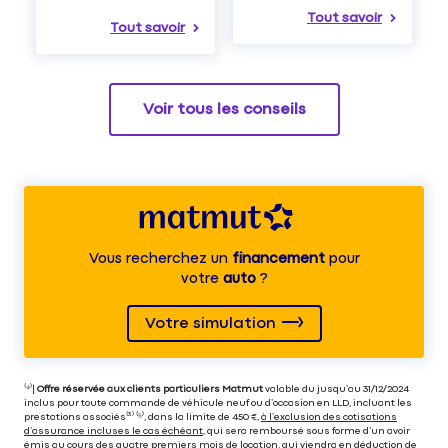
Tout savoir
Tout savoir
Voir tous les conseils
Vous recherchez un
financement
pour
votre
auto
?
Votre simulation
⁽⁴⁾|
Offre réservée aux clients particuliers Matmut
valable du jusqu’au 31/12/2024
inclus pour toute commande de véhicule neuf ou d’occasion en LLD, incluant les
prestations associés⁽³⁾ ⁽⁵⁾, dans la limite de 450 €,
à l’exclusion des cotisations
d’assurance incluses le cas échéant
, qui sera remboursé sous forme d’un avoir
émis au cours des quatre premiers mois de location, qui viendra en déduction de