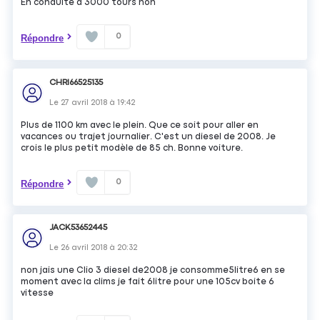
En conduite à 3000 tours non
0
Répondre
CHRI66525135
Le
27 avril 2018
à
19:42
Plus de 1100 km avec le plein. Que ce soit pour aller en
vacances ou trajet journalier. C'est un diesel de 2008. Je
crois le plus petit modèle de 85 ch. Bonne voiture.
0
Répondre
JACK53652445
Le
26 avril 2018
à
20:32
non jais une Clio 3 diesel de2008 je consomme5litre6 en se
moment avec la clims je fait 6litre pour une 105cv boite 6
vitesse