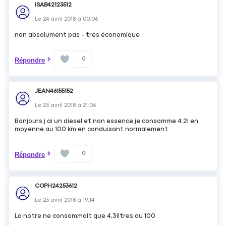
ISAB42123512
Le
24 avril 2018
à
00:06
non absolument pas - trés économique
0
Répondre
JEAN46155152
Le
23 avril 2018
à
21:06
Bonjours j ai un diesel et non essence je consomme 4.2l en
moyenne au 100 km en conduisant normalement
0
Répondre
COPH24253612
Le
23 avril 2018
à
19:14
La notre ne consommait que 4,3litres au 100