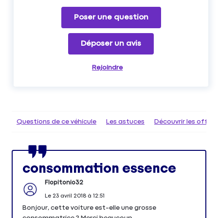
Poser une question
Déposer un avis
Rejoindre
Questions de ce véhicule
Les astuces
Découvrir les offr
consommation essence
Flopitonio32
Le
23 avril 2018
à
12:51
Bonjour, cette voiture est-elle une grosse
consommatrice ? Merci beaucoup