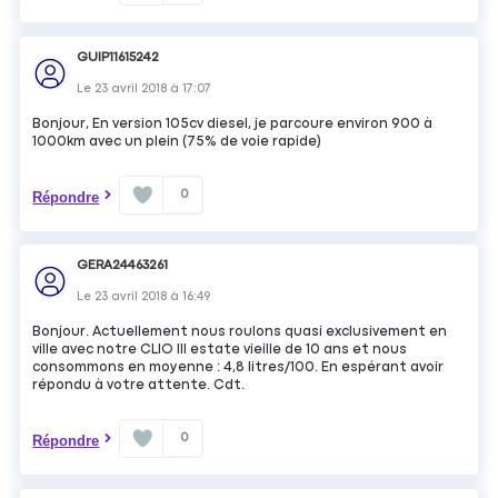
GUIP11615242
Le
23 avril 2018
à
17:07
Bonjour, En version 105cv diesel, je parcoure environ 900 à
1000km avec un plein (75% de voie rapide)
0
Répondre
GERA24463261
Le
23 avril 2018
à
16:49
Bonjour. Actuellement nous roulons quasi exclusivement en
ville avec notre CLIO III estate vieille de 10 ans et nous
consommons en moyenne : 4,8 litres/100. En espérant avoir
répondu à votre attente. Cdt.
0
Répondre