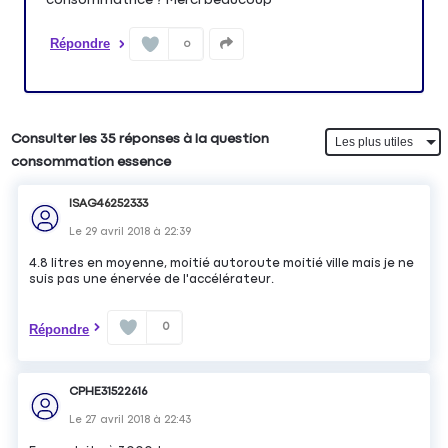
Répondre
0
Consulter les 35 réponses à la question
consommation essence
ISAG46252333
Le
29 avril 2018
à
22:39
4.8 litres en moyenne, moitié autoroute moitié ville mais je ne
suis pas une énervée de l'accélérateur.
0
Répondre
CPHE31522616
Le
27 avril 2018
à
22:43