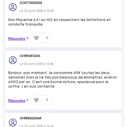
COST33333133
Le
23 avril 2018
à
16:49
Non Moyenne 4,5 l au 100 en respectant les limitations et
conduite tranquille
0
Répondre
CHRI16412616
Le
23 avril 2018
à
16:46
Bonjour, pas vraiment. Je consomme 40€ toutes les deux
semaines mais je ne fais pas beaucoup de kilomètres, environ
6000 par an. C'est une bonne voiture, spacieuse pour le
coffre. J en suis contente.
0
Répondre
CHRI25626164
Le
23 avril 2018
à
16:36