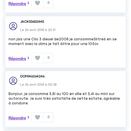
0
Répondre
JACK53652445
Le
26 avril 2018
à
20:31
non jais une Clio 3 diesel de2008 je consomme5litre6 en se
moment avec la clims je fait 6litre pour une 105cv
0
Répondre
DOMI46264246
Le
26 avril 2018
à
00:38
Bonjour, je consomme 5,8l au 100 en ville et 5,4l au mini sur
autoroute. Je suis très satisfaite de cette estate, agréable
à conduire.
0
Répondre