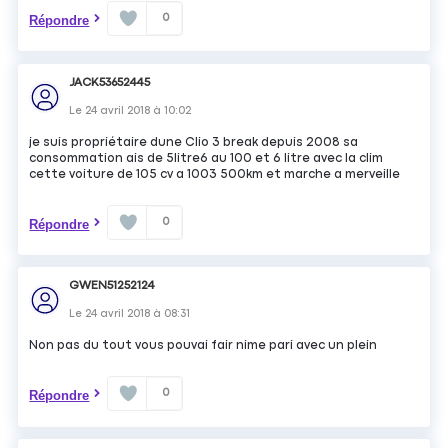
0
Répondre
JACK53652445
Le
24 avril 2018
à
10:02
je suis propriétaire dune Clio 3 break depuis 2008 sa
consommation ais de 5litre6 au 100 et 6 litre avec la clim
cette voiture de 105 cv a 1003 500km et marche a merveille
0
Répondre
GWEN51252124
Le
24 avril 2018
à
08:31
Non pas du tout vous pouvai fair nime pari avec un plein
0
Répondre