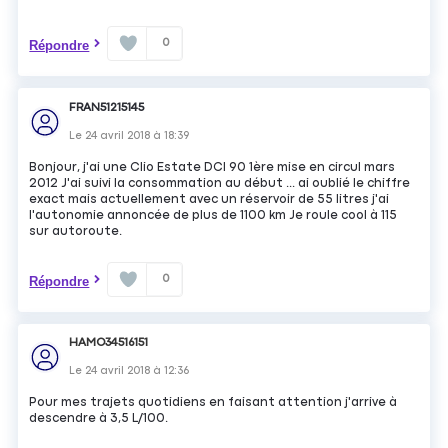
0
Répondre
FRAN51215145
Le
24 avril 2018
à
18:39
Bonjour, j'ai une Clio Estate DCI 90 1ère mise en circul mars
2012 J'ai suivi la consommation au début ... ai oublié le chiffre
exact mais actuellement avec un réservoir de 55 litres j'ai
l'autonomie annoncée de plus de 1100 km Je roule cool à 115
sur autoroute.
0
Répondre
HAMO34516151
Le
24 avril 2018
à
12:36
Pour mes trajets quotidiens en faisant attention j'arrive à
descendre à 3,5 L/100.