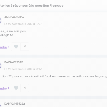
ter les 5 réponses à la question Freinage
ANNE44535136
Le
29 septembre 2019
à
10:37
ée, je ne sais pas
garagiste
0
ndre
BACH43123561
Le
28 septembre 2019
à
22:53
tion ?? pour votre sécurité il faut emmener votre voiture chez le garag
0
ndre
DANY24435222