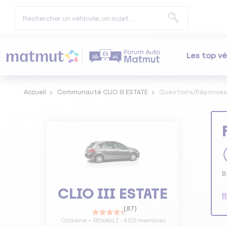
Les top vé
Accueil
Communauté CLIO III ESTATE
Questions/Réponses
B
CLIO III ESTATE
R
(
87
)
Citadine
RENAULT
-
4201
membres