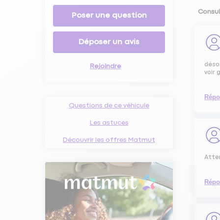
Consul
Poser une question
Déposer un avis
désol
Rejoindre
voir 
Répo
Questions de ce véhicule
Les astuces
Découvrir les offres Matmut
Atten
Répo