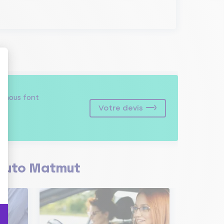
s
nous font
Votre devis
Auto Matmut