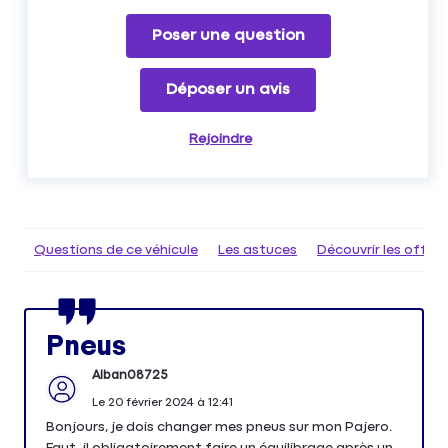
Poser une question
Déposer un avis
Rejoindre
Questions de ce véhicule
Les astuces
Découvrir les offr
Pneus
Alban08725
Le
20 février 2024
à
12:41
Bonjours, je dois changer mes pneus sur mon Pajero.
Faut-il obligatoirement faire un équilibrage après un