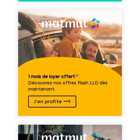
1 mois de loyer offert
⁽⁴⁾.
Découvrez nos offres flash LLD dès
maintenant.
J'en profite