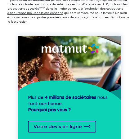
⁽⁴⁾|
Offre réservée aux clients particuliers Matmut
valable du jusqu’au 31/12/2024
inclus pour toute commande de véhicule neuf ou d’occasion en LLD, incluant les
prestations associés⁽³⁾ ⁽⁵⁾, dans la limite de 450 €,
à l’exclusion des cotisations
d’assurance incluses le cas échéant
, qui sera remboursé sous forme d’un avoir
émis au cours des quatre premiers mois de location, qui viendra en déduction de
la facturation.
Plus de
4 millions de sociétaires
nous
font confiance.
Pourquoi pas vous ?
Votre devis en ligne