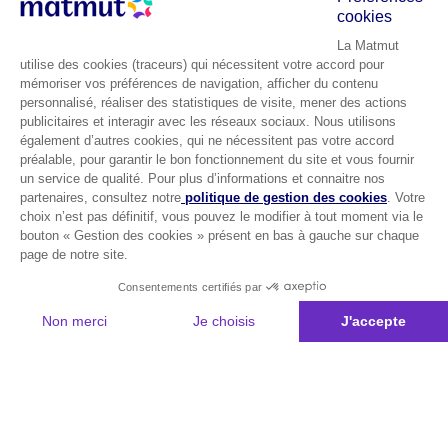
cookies
La Matmut
utilise des cookies (traceurs) qui nécessitent votre accord pour
mémoriser vos préférences de navigation, afficher du contenu
personnalisé, réaliser des statistiques de visite, mener des actions
publicitaires et interagir avec les réseaux sociaux. Nous utilisons
également d’autres cookies, qui ne nécessitent pas votre accord
préalable, pour garantir le bon fonctionnement du site et vous fournir
un service de qualité. Pour plus d’informations et connaitre nos
partenaires, consultez notre
politique de gestion des cookies
. Votre
choix n’est pas définitif, vous pouvez le modifier à tout moment via le
bouton « Gestion des cookies » présent en bas à gauche sur chaque
page de notre site.
Consentements certifiés par
Non merci
Je choisis
J'accepte
Plateforme de Gestion du Consentement : Personnalisez vos Options
Axeptio consent
Notre plateforme vous permet d'adapter et de gérer vos paramètres de 