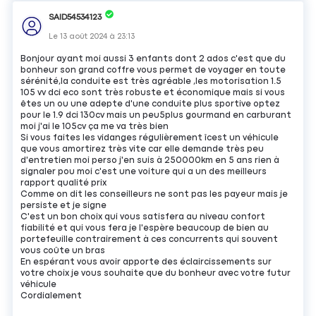
SAID54534123
Le
13 août 2024
à
23:13
Bonjour ayant moi aussi 3 enfants dont 2 ados c'est que du
bonheur son grand coffre vous permet de voyager en toute
sérénité,la conduite est très agréable ,les motorisation 1.5
105 vv dci eco sont très robuste et économique mais si vous
êtes un ou une adepte d'une conduite plus sportive optez
pour le 1.9 dci 130cv mais un peu5plus gourmand en carburant
moi j'ai le 105cv ça me va très bien
Si vous faites les vidanges régulièrement îcest un véhicule
que vous amortirez très vite car elle demande très peu
d'entretien moi perso j'en suis à 250000km en 5 ans rien à
signaler pou moi c'est une voiture qui a un des meilleurs
rapport qualité prix
Comme on dit les conseilleurs ne sont pas les payeur mais je
persiste et je signe
C'est un bon choix qui vous satisfera au niveau confort
fiabilité et qui vous fera je l'espère beaucoup de bien au
portefeuille contrairement à ces concurrents qui souvent
vous coûte un bras
En espérant vous avoir apporte des éclaircissements sur
votre choix je vous souhaite que du bonheur avec votre futur
véhicule
Cordialement