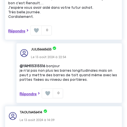
bon c'est Renault…
J'espère vous avoir aidé dans votre futur achat.
Très belle journée.
Cordialement.
0
Répondre
JULI56665633
Le
13 août 2024
à
22:54
@YAMI15315516
bonjour
je n'ai pas non plus les barres longitudinales mais on
peut y mettre des barres de toit quand même avec les
pattes fixées au niveau des portières.
0
Répondre
TAOU16456414
Le
13 août 2024
à
14:09