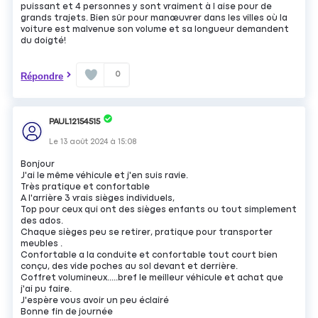
puissant et 4 personnes y sont vraiment à l aise pour de
grands trajets. Bien sûr pour manœuvrer dans les villes où la
voiture est malvenue son volume et sa longueur demandent
du doigté!
0
Répondre
PAUL12154515
Le
13 août 2024
à
15:08
Bonjour
J'ai le même véhicule et j'en suis ravie.
Très pratique et confortable
A l'arrière 3 vrais sièges individuels,
Top pour ceux qui ont des sièges enfants ou tout simplement
des ados.
Chaque sièges peu se retirer, pratique pour transporter
meubles .
Confortable a la conduite et confortable tout court bien
conçu, des vide poches au sol devant et derrière.
Coffret volumineux.....bref le meilleur véhicule et achat que
j'ai pu faire.
J'espère vous avoir un peu éclairé
Bonne fin de journée