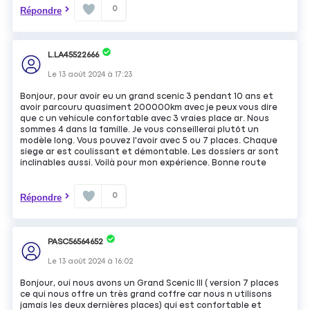
0
Répondre
L.LA45522666
Le
13 août 2024
à
17:23
Bonjour, pour avoir eu un grand scenic 3 pendant 10 ans et
avoir parcouru quasiment 200000km avec je peux vous dire
que c un vehicule confortable avec 3 vraies place ar. Nous
sommes 4 dans la famille. Je vous conseillerai plutôt un
modèle long. Vous pouvez l'avoir avec 5 ou 7 places. Chaque
siege ar est coulissant et démontable. Les dossiers ar sont
inclinables aussi. Voilà pour mon expérience. Bonne route
0
Répondre
PASC56564652
Le
13 août 2024
à
16:02
Bonjour, oui nous avons un Grand Scenic III ( version 7 places
ce qui nous offre un très grand coffre car nous n utilisons
jamais les deux dernières places) qui est confortable et