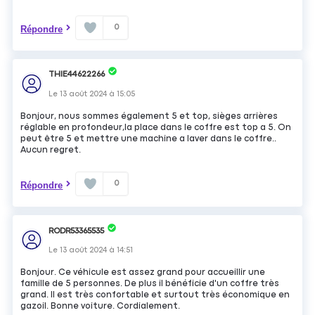
0
Répondre
THIE44622266
Le
13 août 2024
à
15:05
Bonjour, nous sommes également 5 et top, sièges arrières
réglable en profondeur,la place dans le coffre est top a 5. On
peut être 5 et mettre une machine a laver dans le coffre..
Aucun regret.
0
Répondre
RODR53365535
Le
13 août 2024
à
14:51
Bonjour. Ce véhicule est assez grand pour accueillir une
famille de 5 personnes. De plus il bénéficie d'un coffre très
grand. Il est très confortable et surtout très économique en
gazoil. Bonne voiture. Cordialement.