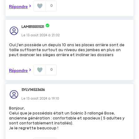
0
Répondre
LAMB15551531
Le
13 août 2024
à
21:02
Oui j'en possède un depuis 10 ans les places arrière sont de
taille suffisante surtout au niveau des jambes en plus on
peut avancer les sièges arrière et incliner les dossiers
0
Répondre
SYLV14523636
Le
13 août 2024
à
19:10
Bonjour,
Celui que je possédais était un Scénic 3 rallongé Bose,
ancienne génération : confortable et spacieux ( 5 adultes y
sont confortablement installés).
Je le regrette beaucoup !