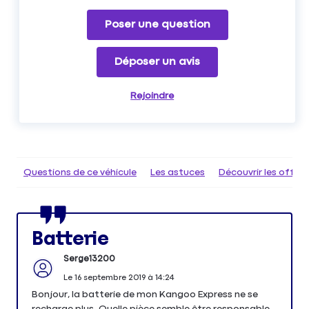
Poser une question
Déposer un avis
Rejoindre
Questions de ce véhicule
Les astuces
Découvrir les offr
Batterie
Serge13200
Le
16 septembre 2019
à
14:24
Bonjour, la batterie de mon Kangoo Express ne se
recharge plus. Quelle pièce semble être responsable