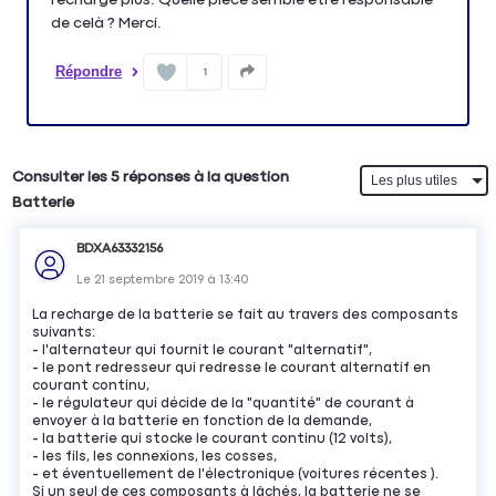
de celà ? Merci.
Répondre
1
Consulter les 5 réponses à la question
Batterie
BDXA63332156
Le
21 septembre 2019
à
13:40
La recharge de la batterie se fait au travers des composants
suivants:
- l'alternateur qui fournit le courant "alternatif",
- le pont redresseur qui redresse le courant alternatif en
courant continu,
- le régulateur qui décide de la "quantité" de courant à
envoyer à la batterie en fonction de la demande,
- la batterie qui stocke le courant continu (12 volts),
- les fils, les connexions, les cosses,
- et éventuellement de l'électronique (voitures récentes ).
Si un seul de ces composants à lâchés, la batterie ne se