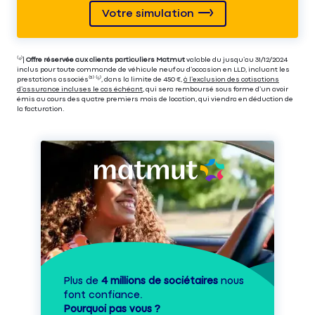
Votre simulation
⁽⁴⁾|
Offre réservée aux clients particuliers Matmut
valable du jusqu’au 31/12/2024
inclus pour toute commande de véhicule neuf ou d’occasion en LLD, incluant les
prestations associés⁽³⁾ ⁽⁵⁾, dans la limite de 450 €,
à l’exclusion des cotisations
d’assurance incluses le cas échéant
, qui sera remboursé sous forme d’un avoir
émis au cours des quatre premiers mois de location, qui viendra en déduction de
la facturation.
Plus de
4 millions de sociétaires
nous
font confiance.
Pourquoi pas vous ?