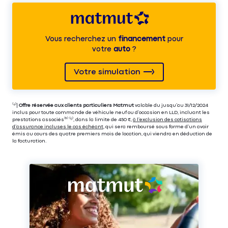
Vous recherchez un
financement
pour
votre
auto
?
Votre simulation
⁽⁴⁾|
Offre réservée aux clients particuliers Matmut
valable du jusqu’au 31/12/2024
inclus pour toute commande de véhicule neuf ou d’occasion en LLD, incluant les
prestations associés⁽³⁾ ⁽⁵⁾, dans la limite de 450 €,
à l’exclusion des cotisations
d’assurance incluses le cas échéant
, qui sera remboursé sous forme d’un avoir
émis au cours des quatre premiers mois de location, qui viendra en déduction de
la facturation.