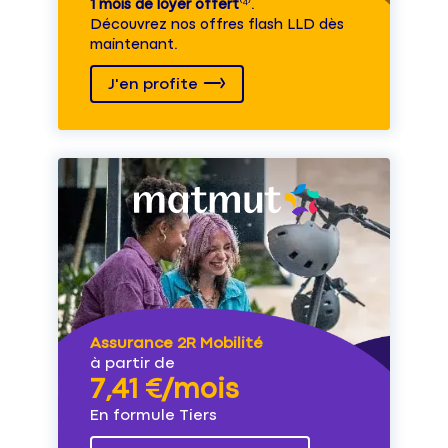
1 mois de loyer offert
⁽⁴⁾.
Découvrez nos offres flash LLD dès
maintenant.
J'en profite
Assurance 2R Mobilité
à partir de
7,41 €/mois
En formule Tiers