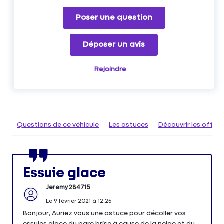
Poser une question
Déposer un avis
Rejoindre
Questions de ce véhicule
Les astuces
Découvrir les offr
Essuie glace
Jeremy284715
Le
9 février 2021
à
12:25
Bonjour, Auriez vous une astuce pour décoller vos
essuies glace du pare brise à cause de la neige et du