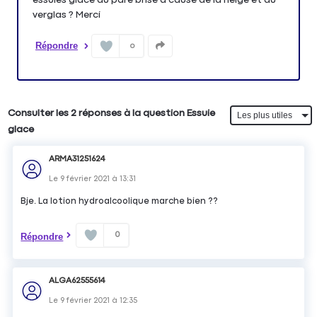
verglas ? Merci
Répondre
0
Consulter les 2 réponses à la question Essuie
glace
ARMA31251624
Le
9 février 2021
à
13:31
Bje. La lotion hydroalcoolique marche bien ??
0
Répondre
ALGA62555614
Le
9 février 2021
à
12:35