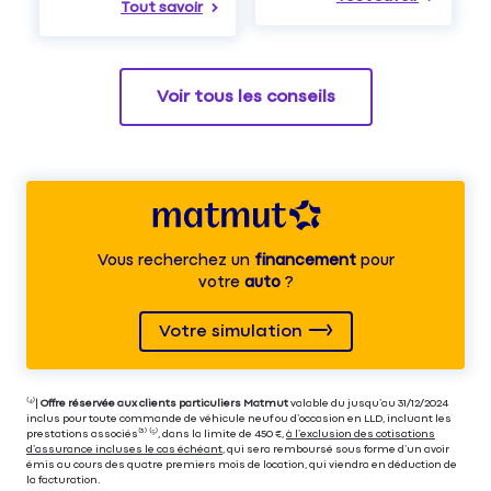
Tout savoir
Voir tous les conseils
Vous recherchez un
financement
pour
votre
auto
?
Votre simulation
⁽⁴⁾|
Offre réservée aux clients particuliers Matmut
valable du jusqu’au 31/12/2024
inclus pour toute commande de véhicule neuf ou d’occasion en LLD, incluant les
prestations associés⁽³⁾ ⁽⁵⁾, dans la limite de 450 €,
à l’exclusion des cotisations
d’assurance incluses le cas échéant
, qui sera remboursé sous forme d’un avoir
émis au cours des quatre premiers mois de location, qui viendra en déduction de
la facturation.