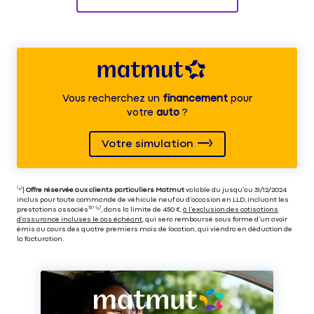
Vous recherchez un
financement
pour
votre
auto
?
Votre simulation
⁽⁴⁾|
Offre réservée aux clients particuliers Matmut
valable du jusqu’au 31/12/2024
inclus pour toute commande de véhicule neuf ou d’occasion en LLD, incluant les
prestations associés⁽³⁾ ⁽⁵⁾, dans la limite de 450 €,
à l’exclusion des cotisations
d’assurance incluses le cas échéant
, qui sera remboursé sous forme d’un avoir
émis au cours des quatre premiers mois de location, qui viendra en déduction de
la facturation.