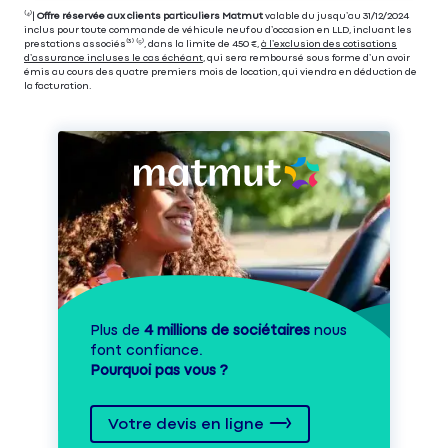
⁽⁴⁾|
Offre réservée aux clients particuliers Matmut
valable du jusqu’au 31/12/2024
inclus pour toute commande de véhicule neuf ou d’occasion en LLD, incluant les
prestations associés⁽³⁾ ⁽⁵⁾, dans la limite de 450 €,
à l’exclusion des cotisations
d’assurance incluses le cas échéant
, qui sera remboursé sous forme d’un avoir
émis au cours des quatre premiers mois de location, qui viendra en déduction de
la facturation.
Plus de
4 millions de sociétaires
nous
font confiance.
Pourquoi pas vous ?
Votre devis en ligne