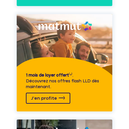
1 mois de loyer offert
⁽⁴⁾.
Découvrez nos offres flash LLD dès
maintenant.
J'en profite