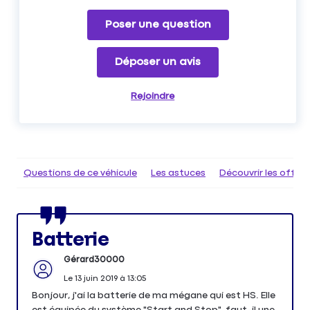
Poser une question
Déposer un avis
Rejoindre
Questions de ce véhicule
Les astuces
Découvrir les offr
Batterie
Gérard30000
Le
13 juin 2019
à
13:05
Bonjour, j'ai la batterie de ma mégane qui est HS. Elle
est équipée du système "Start and Stop", faut-il une