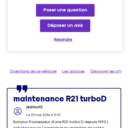
Poser une question
Déposer un avis
Rejoindre
Questions de ce véhicule
Les astuces
Découvrir les offr
maintenance R21 turboD
jeanluc13
Le
29 mai 2016
à
11:10
Bonjour Possesseur d'une R21 turbo D depuis 1992 (
achetée neuve ) participer au maintien de cette