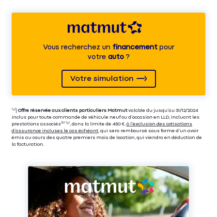
Vous recherchez un
financement
pour
votre
auto
?
Votre simulation
⁽⁴⁾|
Offre réservée aux clients particuliers Matmut
valable du jusqu’au 31/12/2024
inclus pour toute commande de véhicule neuf ou d’occasion en LLD, incluant les
prestations associés⁽³⁾ ⁽⁵⁾, dans la limite de 450 €,
à l’exclusion des cotisations
d’assurance incluses le cas échéant
, qui sera remboursé sous forme d’un avoir
émis au cours des quatre premiers mois de location, qui viendra en déduction de
la facturation.