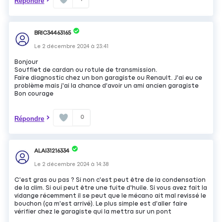
Répondre
BRIC34463165
Le
2 décembre 2024
à
23:41
Bonjour
Soufflet de cardan ou rotule de transmission.
Faire diagnostic chez un bon garagiste ou Renault. J'ai eu ce
problème mais j'ai la chance d'avoir un ami ancien garagiste
Bon courage
0
Répondre
ALAI31216334
Le
2 décembre 2024
à
14:38
C'est gras ou pas ? Si non c'est peut être de la condensation
de la clim. Si oui peut être une fuite d'huile. Si vous avez fait la
vidange récemment il se peut que le mécano ait mal revissé le
bouchon (ça m'est arrivé). Le plus simple est d'aller faire
vérifier chez le garagiste qui la mettra sur un pont