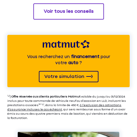
Voir tous les conseils
Vous recherchez un
financement
pour
votre
auto
?
Votre simulation
⁽⁴⁾|
Offre réservée aux clients particuliers Matmut
valable du jusqu’au 31/12/2024
inclus pour toute commande de véhicule neuf ou d’occasion en LLD, incluant les
prestations associés⁽³⁾ ⁽⁵⁾, dans la limite de 450 €,
à l’exclusion des cotisations
d’assurance incluses le cas échéant
, qui sera remboursé sous forme d’un avoir
émis au cours des quatre premiers mois de location, qui viendra en déduction de
la facturation.