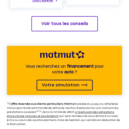
Tout savoir
Voir tous les conseils
Vous recherchez un
financement
pour
votre
auto
?
Votre simulation
⁽⁴⁾|
Offre réservée aux clients particuliers Matmut
valable du jusqu’au 31/12/2024
inclus pour toute commande de véhicule neuf ou d’occasion en LLD, incluant les
prestations associés⁽³⁾ ⁽⁵⁾, dans la limite de 450 €,
à l’exclusion des cotisations
d’assurance incluses le cas échéant
, qui sera remboursé sous forme d’un avoir
émis au cours des quatre premiers mois de location, qui viendra en déduction de
la facturation.