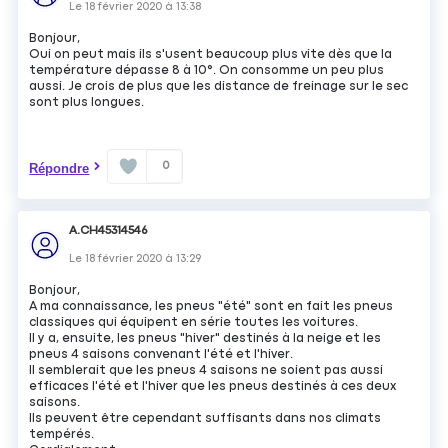
Le
18 février 2020
à
13:38
Bonjour,
Oui on peut mais ils s'usent beaucoup plus vite dès que la
température dépasse 8 à 10°. On consomme un peu plus
aussi. Je crois de plus que les distance de freinage sur le sec
sont plus longues.
0
Répondre
A.CH45314546
Le
18 février 2020
à
13:29
Bonjour,
A ma connaissance, les pneus "été" sont en fait les pneus
classiques qui équipent en série toutes les voitures.
Il y a, ensuite, les pneus "hiver" destinés à la neige et les
pneus 4 saisons convenant l'été et l'hiver.
Il semblerait que les pneus 4 saisons ne soient pas aussi
efficaces l'été et l'hiver que les pneus destinés à ces deux
saisons.
Ils peuvent être cependant suffisants dans nos climats
tempérés.