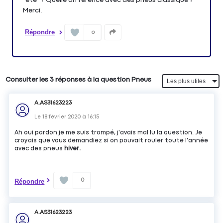
Merci.
Répondre
0
Consulter les 3 réponses à la question Pneus
A.AS31623223
Le
18 février 2020
à
16:15
Ah oui pardon je me suis trompé, j'avais mal lu la question. Je
croyais que vous demandiez si on pouvait rouler toute l'année
avec des pneus
hiver.
0
Répondre
A.AS31623223