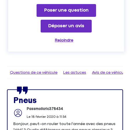
Poser une question
Déposer un avis
Rejoindre
Questions de ce véhicule
Les astuces
Avis de ce véhicule
Pneus
Passmoilcric378434
Le
18 février 2020
à
11:54
Bonjour, peut-on rouler toute l'année avec des pneus
"été" ? Quelle différence avec des pneus classique ?