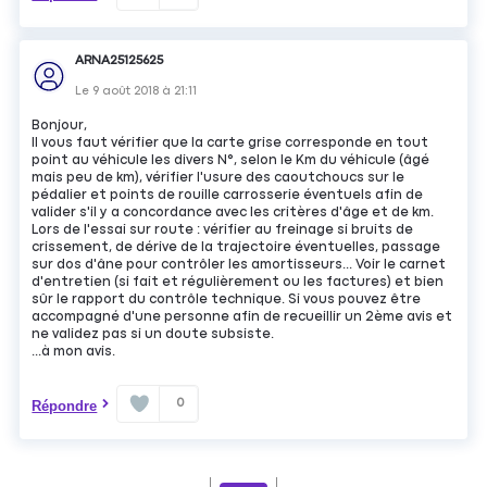
ARNA25125625
Le
9 août 2018
à
21:11
Bonjour,
Il vous faut vérifier que la carte grise corresponde en tout
point au véhicule les divers N°, selon le Km du véhicule (âgé
mais peu de km), vérifier l'usure des caoutchoucs sur le
pédalier et points de rouille carrosserie éventuels afin de
valider s'il y a concordance avec les critères d'âge et de km.
Lors de l'essai sur route : vérifier au freinage si bruits de
crissement, de dérive de la trajectoire éventuelles, passage
sur dos d'âne pour contrôler les amortisseurs... Voir le carnet
d'entretien (si fait et régulièrement ou les factures) et bien
sûr le rapport du contrôle technique. Si vous pouvez être
accompagné d'une personne afin de recueillir un 2ème avis et
ne validez pas si un doute subsiste.
...à mon avis.
0
Répondre