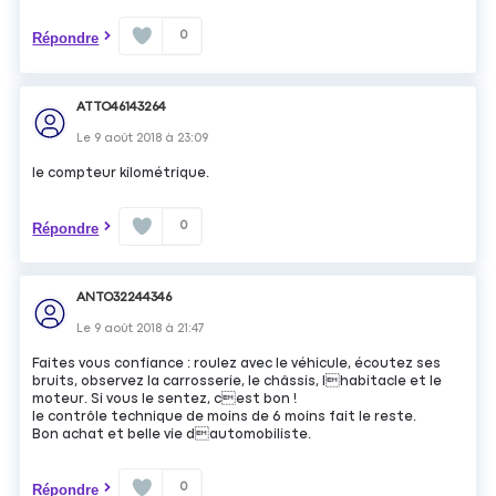
0
Répondre
ATTO46143264
Le
9 août 2018
à
23:09
le compteur kilométrique.
0
Répondre
ANTO32244346
Le
9 août 2018
à
21:47
Faites vous confiance : roulez avec le véhicule, écoutez ses
bruits, observez la carrosserie, le châssis, lhabitacle et le
moteur. Si vous le sentez, cest bon !
le contrôle technique de moins de 6 moins fait le reste.
Bon achat et belle vie dautomobiliste.
0
Répondre