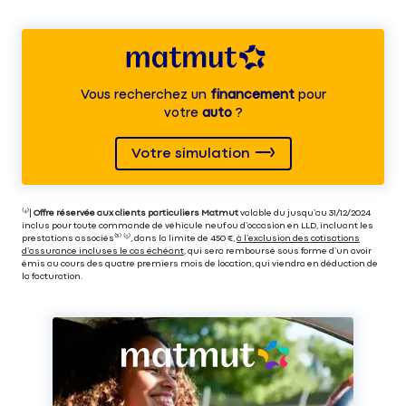
Vous recherchez un
financement
pour
votre
auto
?
Votre simulation
⁽⁴⁾|
Offre réservée aux clients particuliers Matmut
valable du jusqu’au 31/12/2024
inclus pour toute commande de véhicule neuf ou d’occasion en LLD, incluant les
prestations associés⁽³⁾ ⁽⁵⁾, dans la limite de 450 €,
à l’exclusion des cotisations
d’assurance incluses le cas échéant
, qui sera remboursé sous forme d’un avoir
émis au cours des quatre premiers mois de location, qui viendra en déduction de
la facturation.