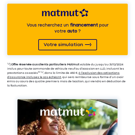
Vous recherchez un
financement
pour
votre
auto
?
Votre simulation
⁽⁴⁾|
Offre réservée aux clients particuliers Matmut
valable du jusqu’au 31/12/2024
inclus pour toute commande de véhicule neuf ou d’occasion en LLD, incluant les
prestations associés⁽³⁾ ⁽⁵⁾, dans la limite de 450 €,
à l’exclusion des cotisations
d’assurance incluses le cas échéant
, qui sera remboursé sous forme d’un avoir
émis au cours des quatre premiers mois de location, qui viendra en déduction de
la facturation.