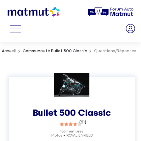
Accueil
Communauté Bullet 500 Classic
Questions/Réponses
Bullet 500 Classic
(
21
)
183
membres
Motos
ROYAL ENFIELD