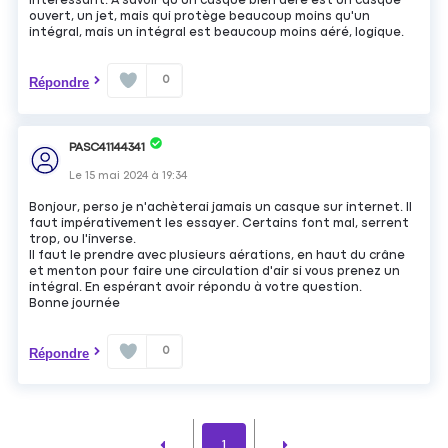
intéressant. A savoir qu'un casque bien aéré est un casque
ouvert, un jet, mais qui protège beaucoup moins qu'un
intégral, mais un intégral est beaucoup moins aéré, logique.
0
Répondre
PASC41144341
Le
15 mai 2024
à
19:34
Bonjour, perso je n'achèterai jamais un casque sur internet. Il
faut impérativement les essayer. Certains font mal, serrent
trop, ou l'inverse.
Il faut le prendre avec plusieurs aérations, en haut du crâne
et menton pour faire une circulation d'air si vous prenez un
intégral. En espérant avoir répondu à votre question.
Bonne journée
0
Répondre
1