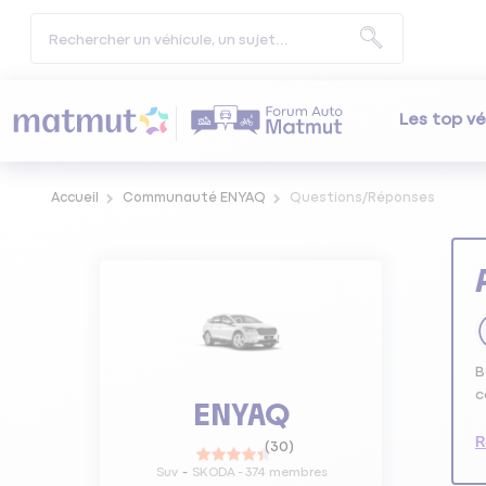
Les top vé
Accueil
Communauté ENYAQ
Questions/Réponses
B
c
ENYAQ
R
(
30
)
Suv
SKODA
-
374
membres