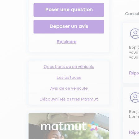
Poser une question
Consult
Déposer un avis
Rejoindre
Bonjo
vous 
vous 
Questions de ce véhicule
Répo
Les astuces
Avis de ce véhicule
Découvrir les offres Matmut
Bonjo
bonn
Répo