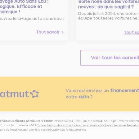
avage Auto Sans Eau :
Boîte noire dans les voiture
ogique, Efficace et
neuves : de quoi s’agit-il ?
nomique !
Depuis juillet 2024, une boîte 
équipe toutes les voitures ne
uvrez le lavage auto sans eau !
Tout savoir
Tout sa
Voir tous les consei
Vous recherchez un
financement
votre
auto
?
servée aux clients particuliers Matmut
valable du jusqu’au 31/12/2024 inclus pour toute comm
⁽⁵⁾, dans la limite de 450 €,
à l’exclusion des cotisations d’assurance incluses le cas échéant
,
is de location, qui viendra en déduction de la facturation.