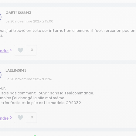
GAET41222643
Le
20 novembre 2023
à
15:00
ur. j'ai trouvé un tuto sur internet en allemand. il faut forcer un peu en
i.
0
ndre
LAEL11651145
Le
20 novembre 2023
à
12:16
our,
e sais pas comment l‘ouvrir sans la télécommande.
oins j‘ai changé la pile moi même.
 très facile et la pile est le modèle CR2032
0
ndre