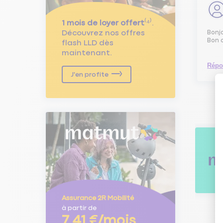
1 mois de loyer offert
⁽⁴⁾.
Découvrez nos offres
Bonjo
Bon 
flash LLD dès
maintenant.
Répo
J'en profite
Assurance 2R Mobilité
à partir de
7,41 €/mois