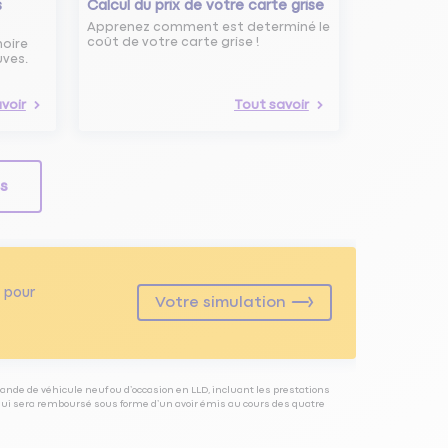
s
Calcul du prix de votre carte grise
Apprenez comment est determiné le
coût de votre carte grise !
noire
uves.
voir
Tout savoir
ls
pour
Votre simulation
ande de véhicule neuf ou d’occasion en LLD, incluant les prestations
 qui sera remboursé sous forme d’un avoir émis au cours des quatre