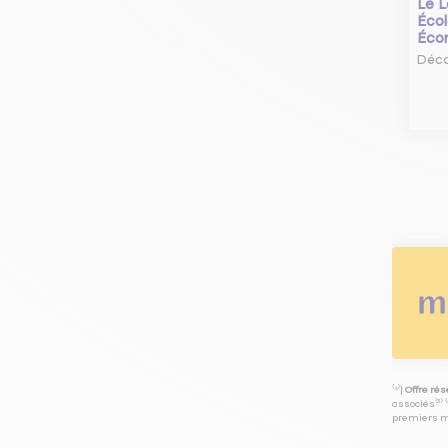
Le L
Écol
Éco
Déco
⁽⁴⁾|
Offre ré
associés⁽³⁾ 
premiers mo