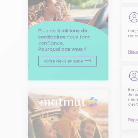
Plus de
4 millions de
Bonjo
reuss
sociétaires
nous font
confiance.
Pourquoi pas vous ?
Répo
Votre devis en ligne
Bonj
Je n
neanm
c‘est
Répo