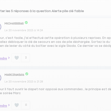
er les 5 réponses à la question Alerte pile clé faible
MICH61555565
Le
20 novembre 2023
à
14:24
ur, c'est facile, j'ai effectué cette opération à plusieurs reprises. En a
allez débloquer la clé de secours en cas de pile déchargée. Sortez la du 
en de levier du côté du boîtier avec le sigle Skoda. Ce dernier va se décl
2
ndre
MARC31645616
Le
20 novembre 2023
à
21:28
ur Il faut ouvrir le clapet noir opposé aux commandes , le principe est dé
e soirée Marc
0
ndre