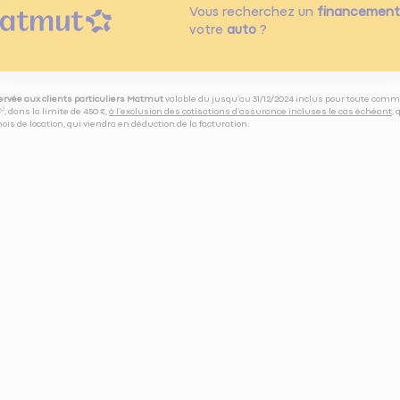
Vous recherchez un
financement
votre
auto
?
servée aux clients particuliers Matmut
valable du jusqu’au 31/12/2024 inclus pour toute comm
⁽⁵⁾, dans la limite de 450 €,
à l’exclusion des cotisations d’assurance incluses le cas échéant
,
is de location, qui viendra en déduction de la facturation.