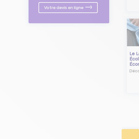
Votre devis en ligne
Le L
Écol
Éco
Déco