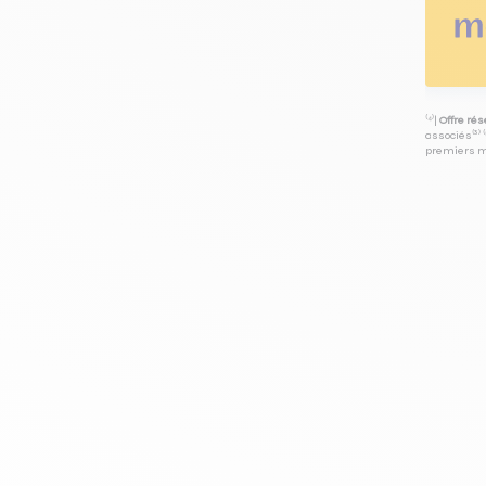
⁽⁴⁾|
Offre ré
associés⁽³⁾ 
premiers mo