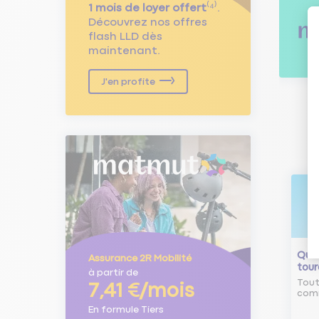
1 mois de loyer offert
⁽⁴⁾.
Découvrez nos offres
flash LLD dès
maintenant.
J'en profite
Qu'e
Assurance 2R Mobilité
tour
à partir de
Tout
7,41 €/mois
comm
En formule Tiers