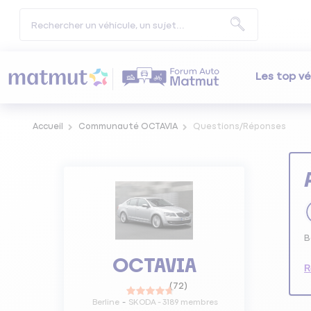
Les top vé
Accueil
Communauté OCTAVIA
Questions/Réponses
B
OCTAVIA
R
(
72
)
Berline
SKODA
-
3189
membres