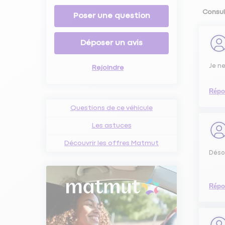
Consul
Poser une question
Déposer un avis
Je n
Rejoindre
Répo
Questions de ce véhicule
Les astuces
Découvrir les offres Matmut
Désol
Répo