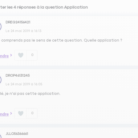
ter les 4 réponses à la question Application
DREG24156421
Le
24 mai 2019
à
16:13
e comprends pas le sens de cette question. Quelle application ?
0
ndre
DROP46131245
Le
24 mai 2019
à
16:05
é, je n'ai pas cette application.
0
ndre
JLLO56366661