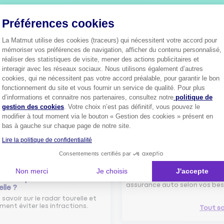
Plus de
4 millions de sociétaire
Préférences cookies
confiance.
Pourquoi pas vous ?
La Matmut utilise des cookies (traceurs) qui nécessitent votre accord pour
mémoriser vos préférences de navigation, afficher du contenu personnalisé,
réaliser des statistiques de visite, mener des actions publicitaires et
interagir avec les réseaux sociaux. Nous utilisons également d’autres
cookies, qui ne nécessitent pas votre accord préalable, pour garantir le bon
Découvrez les
conseils
fonctionnement du site et vous fournir un service de qualité. Pour plus
Axeptio consent
d’informations et connaitre nos partenaires, consultez notre
politique de
gestion des cookies
. Votre choix n’est pas définitif, vous pouvez le
modifier à tout moment via le bouton « Gestion des cookies » présent en
bas à gauche sur chaque page de notre site.
Lire la politique de confidentialité
Consentements certifiés par
Comment bien choisir son
assurance auto ?
Non merci
Je choisis
J'accepte
Conseils pour choisir la meille
st-ce que le nouveau radar
assurance auto selon vos bes
elle ?
 savoir sur le radar tourelle et
ent éviter les infractions.
Tout sa