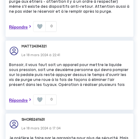
purge aux étriers - attention il y a un ordre à respecter)
même s'il existe des dispositifs anti-retour. Attention aussi à
ne pas vider le réservoir et à le remplir après la purge.
0
Répondre
MATT24314321
Le
18 mars 2024
à
22:41
Bonsoir, il vous faut soit un appareil pour mettre le liquide
sous pression, soit une deuxième personne qui devra pompier
sur la pedale puis resté appuyer dessus le temps d'ouvrir les
vis de purge une roue à la fois de façons à éliminer l'air
présent dans les tuyaux. Opération à réaliser plusieurs fois
0
Répondre
SHOR52611631
Le
18 mars 2024
à
17:04
Je préfère le faire par le garagiste pour plus de sécurité. Mais