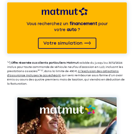
Vous recherchez un
financement
pour
votre
auto
?
Votre simulation
⁽⁴⁾|
Offre réservée aux clients particuliers Matmut
valable du jusqu’au 31/12/2024
inclus pour toute commande de véhicule neuf ou d’occasion en LLD, incluant les
prestations associés⁽³⁾ ⁽⁵⁾, dans la limite de 450 €,
à l’exclusion des cotisations
d’assurance incluses le cas échéant
, qui sera remboursé sous forme d’un avoir
émis au cours des quatre premiers mois de location, qui viendra en déduction de
la facturation.