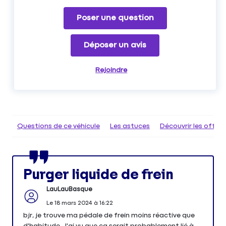
Poser une question
Déposer un avis
Rejoindre
Questions de ce véhicule
Les astuces
Découvrir les offr
Purger liquide de frein
LauLauBasque
Le
18 mars 2024
à
16:22
bjr, je trouve ma pédale de frein moins réactive que
d'habitude. J'ai vu que ça serait probablement lié à