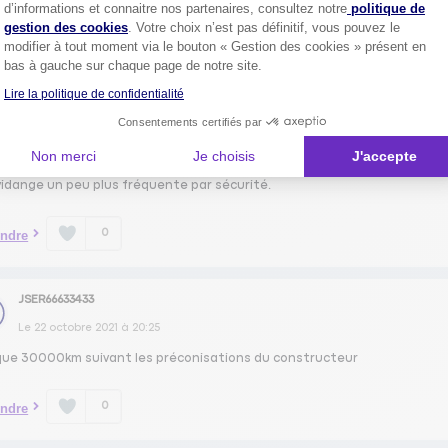
Axeptio consent
d’informations et connaitre nos partenaires, consultez notre
politique de
gestion des cookies
. Votre choix n’est pas définitif, vous pouvez le
0
ndre
modifier à tout moment via le bouton « Gestion des cookies » présent en
bas à gauche sur chaque page de notre site.
Lire la politique de confidentialité
DAUC11464633
Consentements certifiés par
Le
22 octobre 2021
à
20:38
ilisant l'huile long life préconisé par WV, tous les 2 ans ou 30000 km, ne 
Non merci
Je choisis
J'accepte
act trop rapidement sur les moteurs turbo. Normalement, l'ordinateur de
vidange un peu plus fréquente par sécurité.
0
ndre
JSER66633433
Le
22 octobre 2021
à
20:25
ue 30000km suivant les préconisations du constructeur
0
ndre