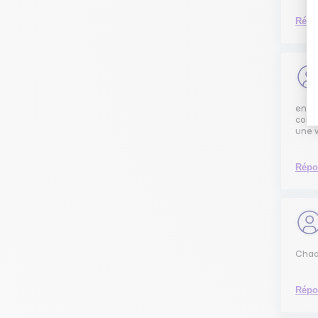
Répo
en ut
cont
une 
Répo
Chaq
Répo