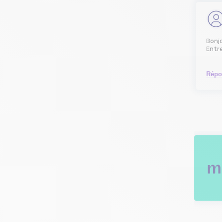
Bonj
Entr
Répo