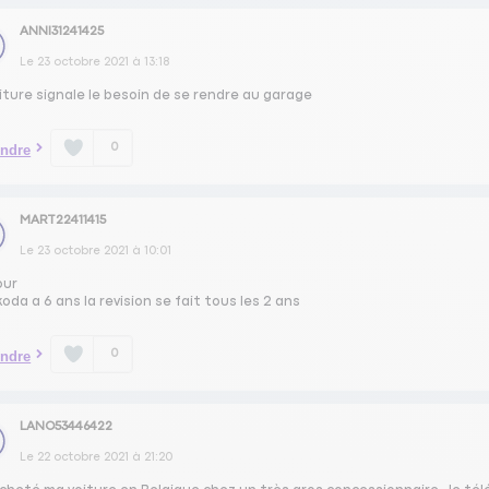
ANNI31241425
Le
23 octobre 2021
à
13:18
iture signale le besoin de se rendre au garage
0
ndre
MART22411415
Le
23 octobre 2021
à
10:01
our
oda a 6 ans la revision se fait tous les 2 ans
0
ndre
LANO53446422
Le
22 octobre 2021
à
21:20