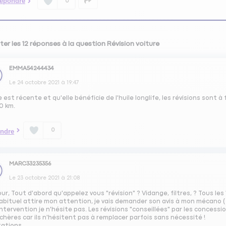
épondre
0
ter les 12 réponses à la question Révision voiture
EMMA54244434
Le
24 octobre 2021
à
19:47
le est récente et qu'elle bénéficie de l'huile longlife, les révisions sont
0 km.
0
ndre
MARC33235356
Le
23 octobre 2021
à
21:08
ur, Tout d'abord qu'appelez vous "révision" ? Vidange, filtres, ? Tous 
abituel attire mon attention, je vais demander son avis à mon mécano ( l
ntervention je n'hésite pas. Les révisions "conseillées" par les conces
chères car ils n'hésitent pas à remplacer parfois sans nécessité !
tations.