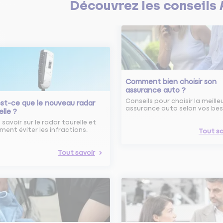
Découvrez les
conseils
Comment bien choisir son
assurance auto ?
Conseils pour choisir la meille
st-ce que le nouveau radar
assurance auto selon vos bes
elle ?
 savoir sur le radar tourelle et
ent éviter les infractions.
Tout sa
Tout savoir