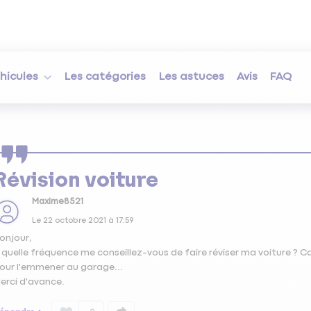
hicules
Les catégories
Les astuces
Avis
FAQ
Révision voiture
Maxime8521
Le
22 octobre 2021
à
17:59
onjour,
 quelle fréquence me conseillez-vous de faire réviser ma voiture ? C
our l'emmener au garage...
erci d'avance.