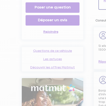
R
Poser une question
Déposer un avis
Consul
Rejoindre
Si el
1500
Questions de ce véhicule
Les astuces
Répo
Découvrir les offres Matmut
Bonjo
d'inh
une i
trop 
Salu