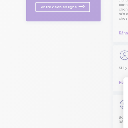
J'ai
conna
Votre devis en ligne
chan
m'a a
chez
Répo
Si il
Répo
Bonj
Révis