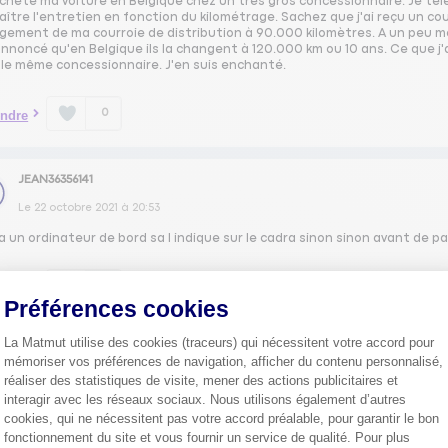
 acheté ma voiture en Belgique chez un très gros concessionnaire. Je té
ître l'entretien en fonction du kilométrage. Sachez que j'ai reçu un co
gement de ma courroie de distribution à 90.000 kilomètres. A un peu mo
nnoncé qu'en Belgique ils la changent à 120.000 km ou 10 ans. Ce que j'
 le même concessionnaire. J'en suis enchanté.
0
ndre
JEAN36356141
Le
22 octobre 2021
à
20:53
 ya un ordinateur de bord sa l indique sur le cadra sinon sinon avant de p
0
ndre
Préférences cookies
La Matmut utilise des cookies (traceurs) qui nécessitent votre accord pour
JEAN55313223
mémoriser vos préférences de navigation, afficher du contenu personnalisé,
réaliser des statistiques de visite, mener des actions publicitaires et
Le
22 octobre 2021
à
20:48
interagir avec les réseaux sociaux. Nous utilisons également d’autres
our,
cookies, qui ne nécessitent pas votre accord préalable, pour garantir le bon
ion tous les 30 000 km avec huile long Life
fonctionnement du site et vous fournir un service de qualité. Pour plus