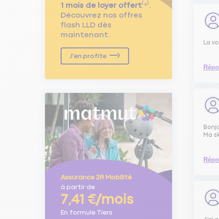
1 mois de loyer offert
⁽⁴⁾.
Découvrez nos offres
flash LLD dès
maintenant.
La vo
J'en profite
Répo
Bonj
Ma sk
Répo
Assurance 2R Mobilité
à partir de
7,41 €/mois
En formule Tiers