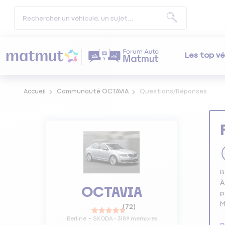
Les top vé
Accueil
Communauté OCTAVIA
Questions/Réponses
B
À
OCTAVIA
p
M
(
72
)
Berline
SKODA
-
3189
membres