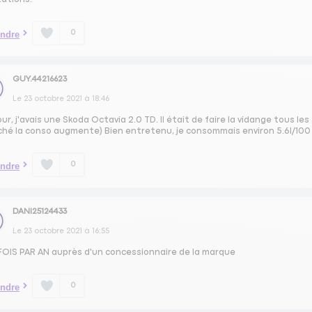
0
ndre
GUY.44216623
Le
23 octobre 2021
à
18:46
ur, j'avais une Skoda Octavia 2.0 TD. Il était de faire la vidange tous les
ché la conso augmente) Bien entretenu, je consommais environ 5.6l/100
0
ndre
DANI25124433
Le
23 octobre 2021
à
16:55
FOIS PAR AN auprès d'un concessionnaire de la marque
0
ndre