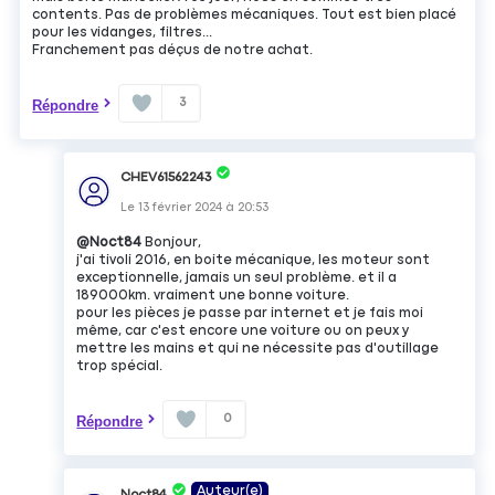
contents. Pas de problèmes mécaniques. Tout est bien placé
pour les vidanges, filtres...
Franchement pas déçus de notre achat.
3
Répondre
CHEV61562243
Le
13 février 2024
à
20:53
@Noct84
Bonjour,
j'ai tivoli 2016, en boite mécanique, les moteur sont
exceptionnelle, jamais un seul problème. et il a
189000km. vraiment une bonne voiture.
pour les pièces je passe par internet et je fais moi
même, car c'est encore une voiture ou on peux y
mettre les mains et qui ne nécessite pas d'outillage
trop spécial.
0
Répondre
Auteur(e)
Noct84