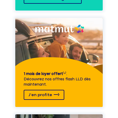
1 mois de loyer offert
⁽⁴⁾.
Découvrez nos offres flash LLD dès
maintenant.
J'en profite