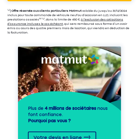
⁽⁴⁾|
Offre réservée aux clients particuliers Matmut
valable du jusqu’au 31/12/2024
inclus pour toute commande de véhicule neuf ou d’occasion en LLD, incluant les
prestations associés⁽³⁾ ⁽⁵⁾, dans la limite de 450 €,
à l’exclusion des cotisations
d’assurance incluses le cas échéant
, qui sera remboursé sous forme d’un avoir
émis au cours des quatre premiers mois de location, qui viendra en déduction de
la facturation.
Plus de
4 millions de sociétaires
nous
font confiance.
Pourquoi pas vous ?
Votre devis en ligne