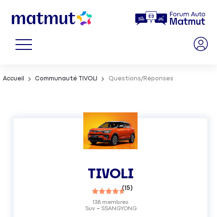
Accueil
Communauté TIVOLI
Questions/Réponses
TIVOLI
(
15
)
138
membres
Suv
SSANGYONG