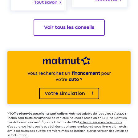
Tout savoir
Voir tous les conseils
Vous recherchez un
financement
pour
votre
auto
?
Votre simulation
⁽⁴⁾|
Offre réservée aux clients particuliers Matmut
valable du jusqu’au 31/12/2024
inclus pour toute commande de véhicule neuf ou d’occasion en LLD, incluant les
prestations associés⁽³⁾ ⁽⁵⁾, dans la limite de 450 €,
à l’exclusion des cotisations
d’assurance incluses le cas échéant
, qui sera remboursé sous forme d’un avoir
émis au cours des quatre premiers mois de location, qui viendra en déduction de
la facturation.