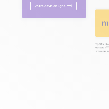
Votre devis en ligne
⁽⁴⁾|
Offre ré
associés⁽³⁾ 
premiers mo