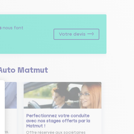
s
nous font
Votre devis
Auto Matmut
Perfectionnez votre conduite
avec nos stages offerts par la
Matmut !
ure
oins.
Offre réservée aux sociétaires