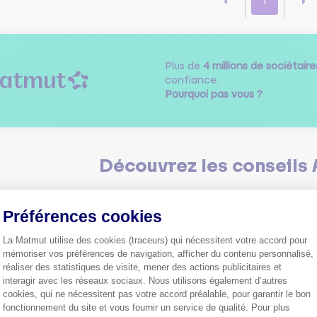
1
Plus de
4 millions de sociétaire
confiance.
Pourquoi pas vous ?
Découvrez les
conseils
Préférences cookies
La Matmut utilise des cookies (traceurs) qui nécessitent votre accord pour
mémoriser vos préférences de navigation, afficher du contenu personnalisé,
réaliser des statistiques de visite, mener des actions publicitaires et
Comment bien choisir son
interagir avec les réseaux sociaux. Nous utilisons également d’autres
assurance auto ?
cookies, qui ne nécessitent pas votre accord préalable, pour garantir le bon
Conseils pour choisir la meille
st-ce que le nouveau radar
fonctionnement du site et vous fournir un service de qualité. Pour plus
assurance auto selon vos bes
Axeptio consent
elle ?