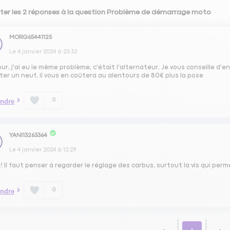
ter les 2 réponses à la question Problème de démarrage moto
MORG65441125
Le
4 janvier 2024
à
23:32
ur, j'ai eu le même problème, c'était l'alternateur. Je vous conseille d'
er un neuf, il vous en coûtera au alentours de 80€ plus la pose
0
ndre
YANI13263364
Le
4 janvier 2024
à
12:29
! Il faut penser à regarder le réglage des carbus, surtout la vis qui perm
0
ndre