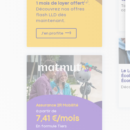
1 mois de loyer offert
⁽⁴⁾.
Tout
Découvrez nos offres
comm
flash LLD dès
maintenant.
J'en profite
Le L
Écol
Éco
Déco
Assurance 2R Mobilité
à partir de
7,41 €/mois
En formule Tiers