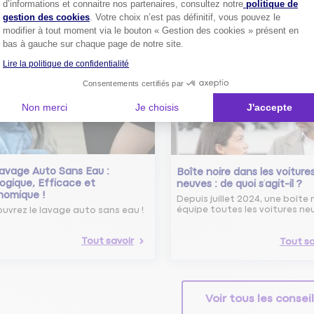
d’informations et connaitre nos partenaires, consultez notre
politique de
 savoir sur le radar tourelle et
gestion des cookies
. Votre choix n’est pas définitif, vous pouvez le
ent éviter les infractions.
Tout sa
modifier à tout moment via le bouton « Gestion des cookies » présent en
bas à gauche sur chaque page de notre site.
Tout savoir
Lire la politique de confidentialité
Consentements certifiés par
Non merci
Je choisis
J'accepte
avage Auto Sans Eau :
Boîte noire dans les voiture
ogique, Efficace et
neuves : de quoi s’agit-il ?
nomique !
Depuis juillet 2024, une boîte 
équipe toutes les voitures ne
uvrez le lavage auto sans eau !
Tout savoir
Tout sa
Voir tous les consei