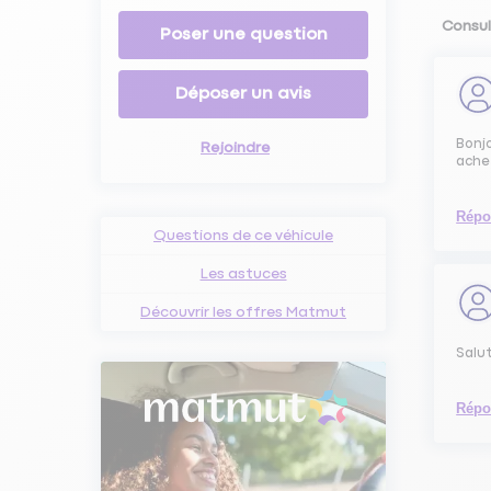
Consul
Poser une question
Déposer un avis
Bonjo
Rejoindre
achet
Répo
Questions de ce véhicule
Les astuces
Découvrir les offres Matmut
Salut
Répo