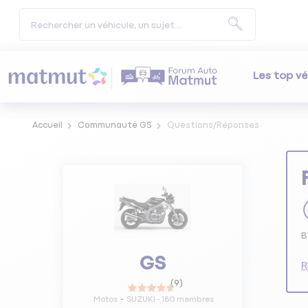
Les top vé
Accueil
Communauté GS
Questions/Réponses
B
GS
R
(
9
)
Motos
SUZUKI
-
180
membres